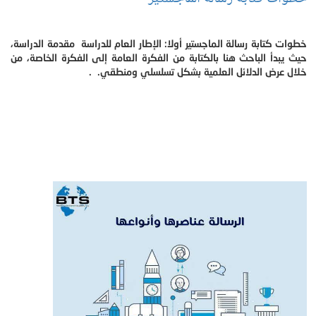
خطوات كتابة رسالة الماجستير أولا: الإطار العام للدراسة مقدمة الدراسة،
حيث يبدأ الباحث هنا بالكتابة من الفكرة العامة إلى الفكرة الخاصة، من
خلال عرض الدلائل العلمية بشكل تسلسلي ومنطقي. .