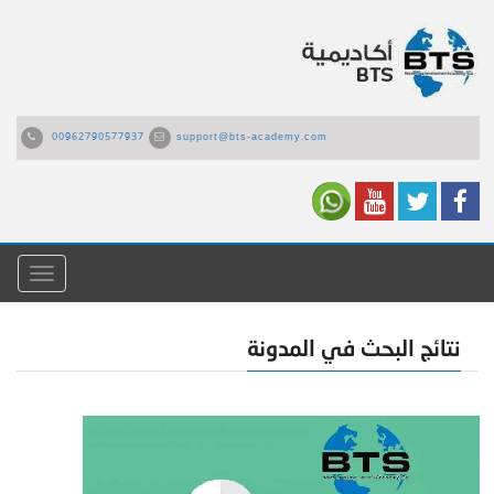
00962790577937
support@bts-academy.com
القائمة
نتائج البحث في المدونة