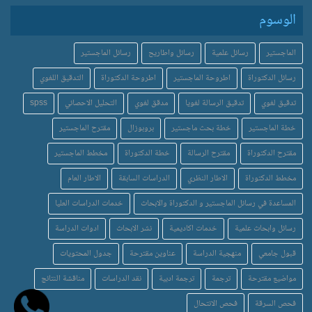
الوسوم
الماجستير
رسائل علمية
رسائل واطاريح
رسائل الماجستير
رسائل الدكتوراة
اطروحة الماجستير
اطروحة الدكتوراة
التدقيق اللغوي
تدقيق لغوي
تدقيق الرسالة لغويا
مدقق لغوي
التحليل الاحصائي
spss
خطة الماجستير
خطة بحث ماجستير
بروبوزال
مقترح الماجستير
مقترح الدكتوراة
مقترح الرسالة
خطة الدكتوراة
مخطط الماجستير
مخطط الدكتوراة
الاطار النظري
الدراسات السابقة
الاطار العام
المساعدة في رسائل الماجستير و الدكتوراة والابحاث
خدمات الدراسات العليا
رسائل وابحاث علمية
خدمات اكاديمية
نشر الابحاث
ادوات الدراسة
قبول جامعي
منهجية الدراسة
عناوين مقترحة
جدول المحتويات
مواضيع مقترحة
ترجمة
ترجمة ادبية
نقد الدراسات
مناقشة النتائج
فحص السرقة
فحص الانتحال