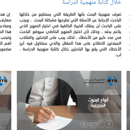
خلال كتابة منهجية الدراسة
تعرف منهجية البحث بأنها الطريقة التي يستطيع من خلالها
إن هدف
الباحث الإجابة عن الأسئلة التي تطرحها مشكلة البحث ، ويجب
معارف 
على الباحث أن يمتلك الخبرة الكافية في اختيار المنهج الذي
ومبادئ 
يلائم بحثه ، وذلك لأن اختيار المنهج الخاطئ سيوقع الباحث
هذا ال
في عدد كبير من الأخطاء ، لذلك يجب على الباحثين والطلاب
وتجنب 
المبتدئين الاطلاع على هذا المقال والذي سنتناول فيه أبرز
أهم ال
الأخطاء التي يقع بها الباحثين خلال كتابة منهجية الدراسة .
مضمون ح
أب.