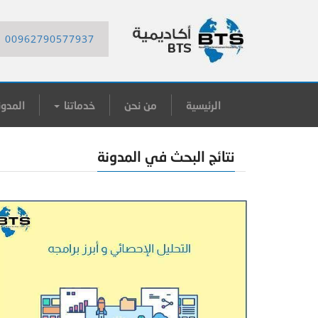
00962790577937
الرئيسية
من نحن
خدماتنا
المدون
نتائج البحث في المدونة