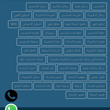
الماجستير
رسائل علمية
رسائل واطاريح
رسائل الماجستير
رسائل الدكتوراة
اطروحة الماجستير
اطروحة الدكتوراة
التدقيق اللغوي
تدقيق لغوي
تدقيق الرسالة لغويا
مدقق لغوي
التحليل الاحصائي
spss
خطة الماجستير
خطة بحث ماجستير
بروبوزال
مقترح الماجستير
مقترح الدكتوراة
مقترح الرسالة
خطة الدكتوراة
مخطط الماجستير
مخطط الدكتوراة
الاطار النظري
الدراسات السابقة
الاطار العام
المساعدة في رسائل الماجستير و الدكتوراة والابحاث
خدمات الدراسات العليا
رسائل وابحاث علمية
خدمات اكاديمية
نشر الابحاث
ادوات الدراسة
قبول جامعي
منهجية الدراسة
عناوين مقترحة
جدول المحتويات
مواضيع مقترحة
ترجمة
ترجمة ادبية
نقد الدراسات
مناقشة النتائج
فحص السرقة
فحص الانتحال