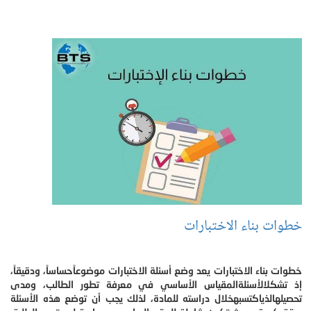
خطوات بناء الاختبارات
خطوات بناء الاختبارات يعد وضع أسئلة الاختبارات موضوعاًحساساً، ودقيقاً،
إذ تشكلالأسئلةالمقياس الأساسي في معرفة تطور الطالب، ومدى
تحصيلهالذياكتسبهخلال دراسته للمادة، لذلك يجب أن توضع هذه الأسئلة