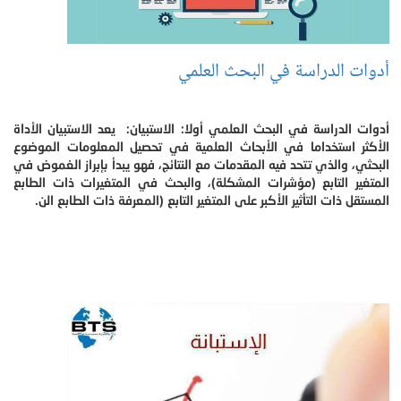
أدوات الدراسة في البحث العلمي
أدوات الدراسة في البحث العلمي أولا: الاستبيان: يعد الاستبيان الأداة
الأكثر استخداما في الأبحاث العلمية في تحصيل المعلومات الموضوع
البحثي، والذي تتحد فيه المقدمات مع النتائج، فهو يبدأ بإبراز الغموض في
المتغير التابع (مؤشرات المشكلة)، والبحث في المتغيرات ذات الطابع
المستقل ذات التأثير الأكبر على المتغير التابع (المعرفة ذات الطابع الن.