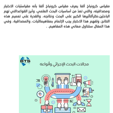
مقياس كرونباخ ألفا يعرف مقياس كرونباخ ألفا بأنه مقياسثبات الاختبار
ومصداقيته، والتي تعدّ من أساسيات البحث العلمي، وأبرز القواعدالتي تهم
الباحثين،نظراًلتأثيرها الكبير على البحث ونتائجه، والقدرة على تعميم هذه
النتائج، ولفهم هذا الاختبار يجب الإلمام بمفاهيمالثبات، والمصداقية، وفي
هذا المفال سنتناول معاني هذه المفاهيم. .