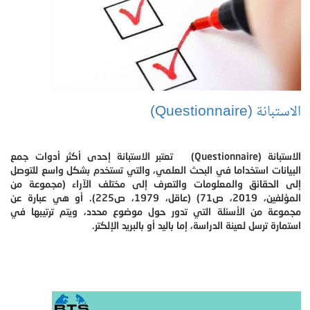
الاستبانة (Questionnaire)
الاستبانة (Questionnaire) تعتبر الاستبانة إحدى أكثر أدوات جمع
البيانات استخداما في البحث العلمي، والتي تستخدم بشكل واسع للتوصل
إلى الحقائق والمعلومات والتعرف إلى مختلف الآراء (مجموعة من
المؤلفين، 2019، ص71) (عاقل، 1979، ص225). أو هي عبارة عن
مجموعة من الأسئلة التي تدور حول موضوع محدد، ويتم ترتيبها في
استمارة ترسل لعينة الدراسة، إما باليد أو بالبريد الإلكتر.