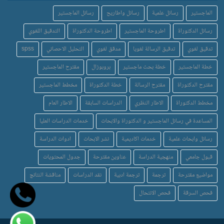
الماجستير
رسائل علمية
رسائل واطاريح
رسائل الماجستير
رسائل الدكتوراة
اطروحة الماجستير
اطروحة الدكتوراة
التدقيق اللغوي
تدقيق لغوي
تدقيق الرسالة لغويا
مدقق لغوي
التحليل الاحصائي
spss
خطة الماجستير
خطة بحث ماجستير
بروبوزال
مقترح الماجستير
مقترح الدكتوراة
مقترح الرسالة
خطة الدكتوراة
مخطط الماجستير
مخطط الدكتوراة
الاطار النظري
الدراسات السابقة
الاطار العام
المساعدة في رسائل الماجستير و الدكتوراة والابحاث
خدمات الدراسات العليا
رسائل وابحاث علمية
خدمات اكاديمية
نشر الابحاث
ادوات الدراسة
قبول جامعي
منهجية الدراسة
عناوين مقترحة
جدول المحتويات
مواضيع مقترحة
ترجمة
ترجمة ادبية
نقد الدراسات
مناقشة النتائج
فحص السرقة
فحص الانتحال