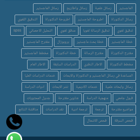
الماجستير
رسائل علمية
رسائل واطاريح
رسائل الماجستير
رسائل الدكتوراة
اطروحة الماجستير
اطروحة الدكتوراة
التدقيق اللغوي
تدقيق لغوي
تدقيق الرسالة لغويا
مدقق لغوي
التحليل الاحصائي
spss
خطة الماجستير
خطة بحث ماجستير
بروبوزال
مقترح الماجستير
مقترح الدكتوراة
مقترح الرسالة
خطة الدكتوراة
مخطط الماجستير
مخطط الدكتوراة
الاطار النظري
الدراسات السابقة
الاطار العام
المساعدة في رسائل الماجستير و الدكتوراة والابحاث
خدمات الدراسات العليا
رسائل وابحاث علمية
خدمات اكاديمية
نشر الابحاث
ادوات الدراسة
قبول جامعي
منهجية الدراسة
عناوين مقترحة
جدول المحتويات
مواضيع مقترحة
ترجمة
ترجمة ادبية
نقد الدراسات
مناقشة النتائج
فحص السرقة
فحص الانتحال