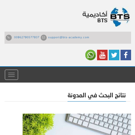
00962790577937
support@bts-academy.com
القائمة
نتائج البحث في المدونة