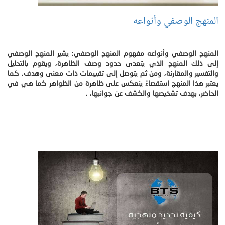
المنهج الوصفي وأنواعه
المنهج الوصفي وأنواعه مفهوم المنهج الوصفي: يشير المنهج الوصفي
إلى ذلك المنهج الذي يتعدى حدود وصف الظاهرة، ويقوم بالتحليل
والتفسير والمقارنة، ومن ثم يتوصل إلى تقييمات ذات معنى وهدف. كما
يعتبر هذا المنهج استقصاءً ينعكس على ظاهرة من الظواهر كما هي في
الحاضر، بهدف تشخيصها والكشف عن جوانبها، .