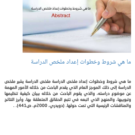
ما هي شروط وخطوات إعداد ملخص الدراسة
ما هي شروط وخطوات إعداد ملخص الدراسة ملخص الدراسة يشير ملخص
الدراسة إلى ذلك الموجز العام الذي يقدم الباحث من خلاله الأمور المهمة
عن موضوع دراسته، والذي يقوم الباحث من خلاله ببيان كيفية تنظيمها
وتبويبها، والمنهج الذي اتبعه في تتبع الحقائق المتعلقة بها، وأبرز النتائج
والمناقشات الرئيسية التي تمت حولها. (دويدري، 2000م، ص441). .