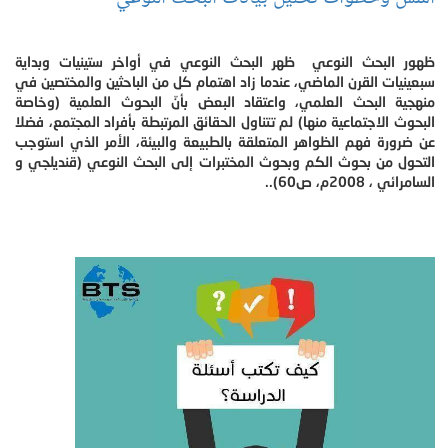
ظهور البحث النوعي ظهر البحث النوعي في أواخر ستينيات وبداية
سبعينيات القرن الماضي، عندما زاد اهتمام كل من الباحثين والمختصين في
منهجية البحث العلمي، واعتقاد البعض بأنّ البحوث العلمية (وخاصة
البحوث الاجتماعية منها) لم تتناول الحقائق المرتبطة بأفراد المجتمع، فضلا
عن ضرورة فهم الظواهر المتعلقة بالطبيعة والبيئة، الأمر الذي استوجب
التحول من بحوث الكم وبحوث المختبرات إلى البحث النوعي (قنديلجي و
السامرائي ، 2008م، ص60)..