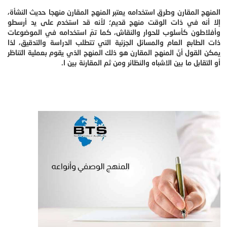
المنهج المقارن وطرق استخدامه يعتبر المنهج المقارن منهجا حديث النشأة،
إلا أنه في ذات الوقت منهج قديم؛ لأنه قد استخدم على يد أرسطو
وأفلاطون كأسلوب للحوار والنقاش، كما تمّ استخدامه في الموضوعات
ذات الطابع العام والمسائل الجزئية التي تتطلب الدراسة والتدقيق، لذا
يمكن القول أنّ المنهج المقارن هو ذلك المنهج الذي يقوم بعملية التناظر
أو التقابل ما بين الاشباه والنظائر ومن ثم المقارنة بين ا.