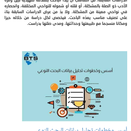
الأدب ذو الصلة بالمشكلة، أو قلته أو شموله للنواحي المختلفة، وانحصاره
في نواحي معينة من المشكلة. ولا بدّ من عرض الدراسات السابقة بناءً
على تصنيف مناسب يعدّه الباحث، فيخصص لكل دراسة من خلاله حيزا
ومكانا منسجما مع طبيعتها وحداثتها، ومدى صلتها بدراست.
أسس وخطوات تحليل بيانات البحث النوعي