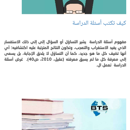
كيف تكتب أسئلة الدراسة
مفهوم أسئلة الدراسة يشير التساؤل أو السؤال إلى إلى ذلك الاستفسار
الذي يفيد الاستغراب والتعجب، وتكون النتائج المترتبة عليه اكتشافيه؛ أي
أنها تضيف كل ما هو جديد، كما أن التساؤل لا يلحق الإجابة، بل يسعى
إلى معرفة كل ما لم يسبق معرفته (عقيل، 2010، ص40). غرض أسئلة
الدراسة تعمل ال.