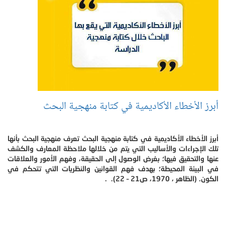
أبرز الأخطاء الأكاديمية في كتابة منهجية البحث
أبرز الأخطاء الأكاديمية في كتابة منهجية البحث تعرف منهجية البحث بأنها
تلك الإجراءات والأساليب التي يتم من خلالها ملاحظة المعارف والكشف
عنها والتحقيق فيها؛ بغرض الوصول إلى الحقيقة، وفهم الأمور والعلاقات
في البيئة المحيطة؛ بهدف فهم القوانين والنظريات التي تتحكم في
الكون. (الظاهر ، 1970، ص21 – 22). .