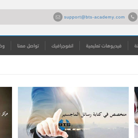
support@bts-academy.com
ة
فيديوهات تعليمية
انفوجرافيك
تواصل معنا
وظ