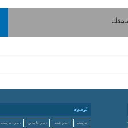
خدمتك
الوسوم
الماجستير
رسائل علمية
رسائل واطاريح
رسائل الماجستير