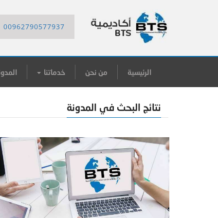
00962790577937
الرئيسية
من نحن
خدماتنا
المدون
نتائج البحث في المدونة