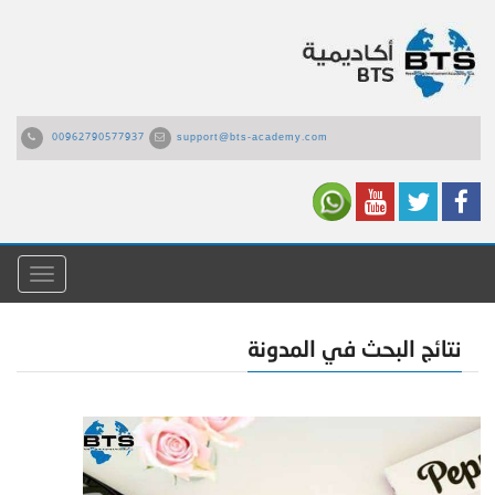
00962790577937
support@bts-academy.com
القائمة
نتائج البحث في المدونة