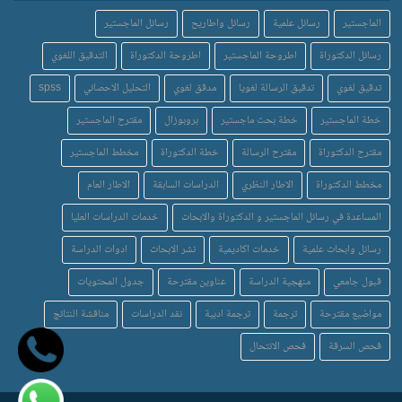
الماجستير
رسائل علمية
رسائل واطاريح
رسائل الماجستير
رسائل الدكتوراة
اطروحة الماجستير
اطروحة الدكتوراة
التدقيق اللغوي
تدقيق لغوي
تدقيق الرسالة لغويا
مدقق لغوي
التحليل الاحصائي
spss
خطة الماجستير
خطة بحث ماجستير
بروبوزال
مقترح الماجستير
مقترح الدكتوراة
مقترح الرسالة
خطة الدكتوراة
مخطط الماجستير
مخطط الدكتوراة
الاطار النظري
الدراسات السابقة
الاطار العام
المساعدة في رسائل الماجستير و الدكتوراة والابحاث
خدمات الدراسات العليا
رسائل وابحاث علمية
خدمات اكاديمية
نشر الابحاث
ادوات الدراسة
قبول جامعي
منهجية الدراسة
عناوين مقترحة
جدول المحتويات
مواضيع مقترحة
ترجمة
ترجمة ادبية
نقد الدراسات
مناقشة النتائج
فحص السرقة
فحص الانتحال