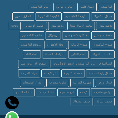
الماجستير
رسائل علمية
رسائل واطاريح
رسائل الماجستير
رسائل الدكتوراة
اطروحة الماجستير
اطروحة الدكتوراة
التدقيق اللغوي
تدقيق لغوي
تدقيق الرسالة لغويا
مدقق لغوي
التحليل الاحصائي
spss
خطة الماجستير
خطة بحث ماجستير
بروبوزال
مقترح الماجستير
مقترح الدكتوراة
مقترح الرسالة
خطة الدكتوراة
مخطط الماجستير
مخطط الدكتوراة
الاطار النظري
الدراسات السابقة
الاطار العام
المساعدة في رسائل الماجستير و الدكتوراة والابحاث
خدمات الدراسات العليا
رسائل وابحاث علمية
خدمات اكاديمية
نشر الابحاث
ادوات الدراسة
قبول جامعي
منهجية الدراسة
عناوين مقترحة
جدول المحتويات
مواضيع مقترحة
ترجمة
ترجمة ادبية
نقد الدراسات
مناقشة النتائج
فحص السرقة
فحص الانتحال