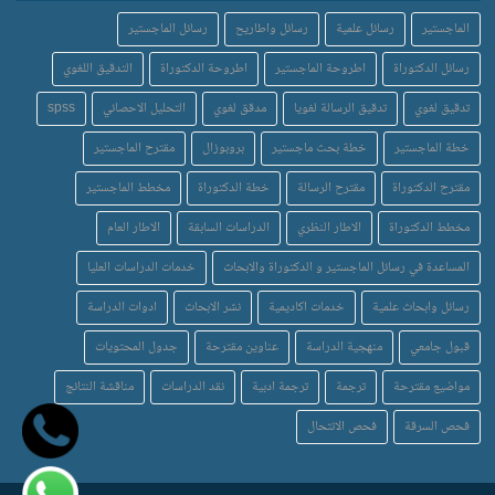
الماجستير
رسائل علمية
رسائل واطاريح
رسائل الماجستير
رسائل الدكتوراة
اطروحة الماجستير
اطروحة الدكتوراة
التدقيق اللغوي
تدقيق لغوي
تدقيق الرسالة لغويا
مدقق لغوي
التحليل الاحصائي
spss
خطة الماجستير
خطة بحث ماجستير
بروبوزال
مقترح الماجستير
مقترح الدكتوراة
مقترح الرسالة
خطة الدكتوراة
مخطط الماجستير
مخطط الدكتوراة
الاطار النظري
الدراسات السابقة
الاطار العام
المساعدة في رسائل الماجستير و الدكتوراة والابحاث
خدمات الدراسات العليا
رسائل وابحاث علمية
خدمات اكاديمية
نشر الابحاث
ادوات الدراسة
قبول جامعي
منهجية الدراسة
عناوين مقترحة
جدول المحتويات
مواضيع مقترحة
ترجمة
ترجمة ادبية
نقد الدراسات
مناقشة النتائج
فحص السرقة
فحص الانتحال