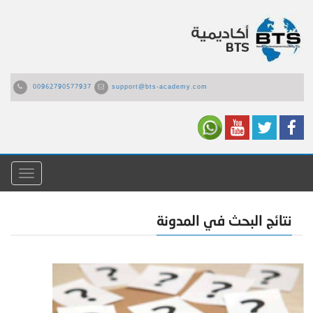
00962790577937
support@bts-academy.com
القائمة
نتائج البحث في المدونة