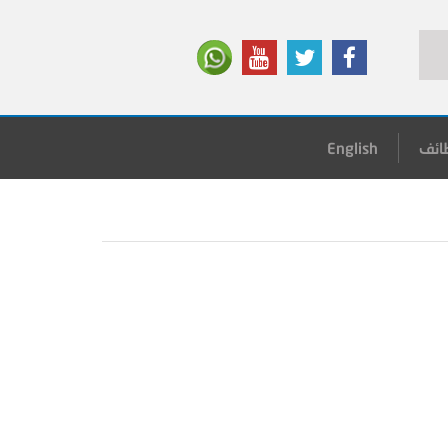
ائف
English