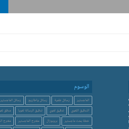
الوسوم
الماجستير
رسائل علمية
رسائل واطاريح
رسائل الماجستير
التدقيق اللغوي
تدقيق لغوي
تدقيق الرسالة لغويا
مدقق لغو
خطة بحث ماجستير
بروبوزال
مقترح الماجستير
مقترح الد