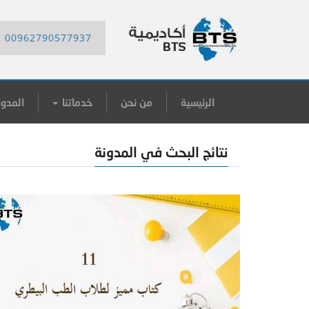
00962790577937
الرئيسية
من نحن
خدماتنا
المدون
نتائج البحث في المدونة