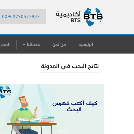
00962790577937
الرئيسية
من نحن
خدماتنا
المدون
نتائج البحث في المدونة