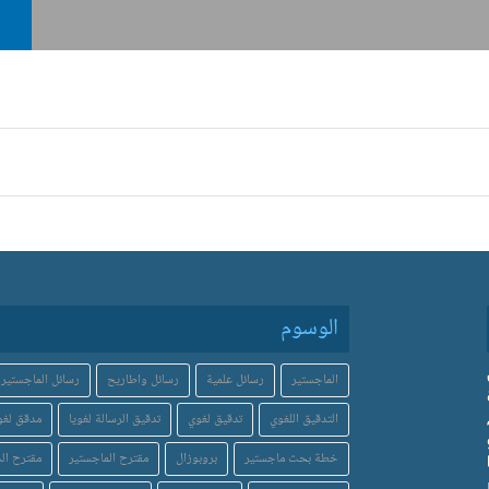
الوسوم
الماجستير
رسائل علمية
رسائل واطاريح
رسائل الماجستير
التدقيق اللغوي
تدقيق لغوي
تدقيق الرسالة لغويا
مدقق لغو
خطة بحث ماجستير
بروبوزال
مقترح الماجستير
مقترح الد