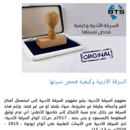
السرقة الأدبية وكيفية فحص نسبتها
مفهوم السرقة الأدبية: يشير مفهوم السرقة الأدبية إلى استعمال أفكار
الغير وأعماله بطرقة غير مشروعة، سواء بقصد أو من غير قصد، وتتم هذه
السرقة من خلال عدم نسبة الأفكار إلى صاحبها الأصلي؛ أي عدم توثيق
المعلومة (المسعود و بني حمد ، 2017م ،ص2). أنواع السرقة الأدبية:
تتم السرقة الأدبية في الأبحاث العلمية على أنواع (بونوة ، 2019 -
2020م، ص13- 15).