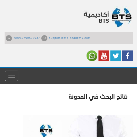
00962790577937
support@bts-academy.com
القائمة
نتائج البحث في المدونة