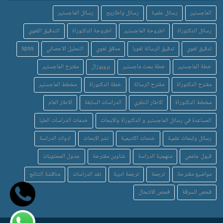
الماجستير
رسائل علمية
رسائل واطاريح
رسائل الماجستير
رسائل الدكتوراة
اطروحة الماجستير
اطروحة الدكتوراة
التدقيق اللغوي
تدقيق لغوي
تدقيق الرسالة لغويا
مدقق لغوي
التحليل الاحصائي
spss
خطة الماجستير
خطة بحث ماجستير
بروبوزال
مقترح الماجستير
مقترح الدكتوراة
مقترح الرسالة
خطة الدكتوراة
مخطط الماجستير
مخطط الدكتوراة
الاطار النظري
الدراسات السابقة
الاطار العام
المساعدة في رسائل الماجستير و الدكتوراة والابحاث
خدمات الدراسات العليا
رسائل وابحاث علمية
خدمات اكاديمية
نشر الابحاث
ادوات الدراسة
قبول جامعي
منهجية الدراسة
عناوين مقترحة
جدول المحتويات
مواضيع مقترحة
ترجمة
ترجمة ادبية
نقد الدراسات
مناقشة النتائج
فحص السرقة
فحص الانتحال