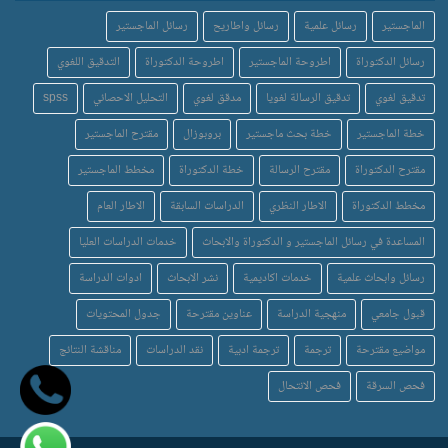
الماجستير
رسائل علمية
رسائل واطاريح
رسائل الماجستير
رسائل الدكتوراة
اطروحة الماجستير
اطروحة الدكتوراة
التدقيق اللغوي
تدقيق لغوي
تدقيق الرسالة لغويا
مدقق لغوي
التحليل الاحصائي
spss
خطة الماجستير
خطة بحث ماجستير
بروبوزال
مقترح الماجستير
مقترح الدكتوراة
مقترح الرسالة
خطة الدكتوراة
مخطط الماجستير
مخطط الدكتوراة
الاطار النظري
الدراسات السابقة
الاطار العام
المساعدة في رسائل الماجستير و الدكتوراة والابحاث
خدمات الدراسات العليا
رسائل وابحاث علمية
خدمات اكاديمية
نشر الابحاث
ادوات الدراسة
قبول جامعي
منهجية الدراسة
عناوين مقترحة
جدول المحتويات
مواضيع مقترحة
ترجمة
ترجمة ادبية
نقد الدراسات
مناقشة النتائج
فحص السرقة
فحص الانتحال