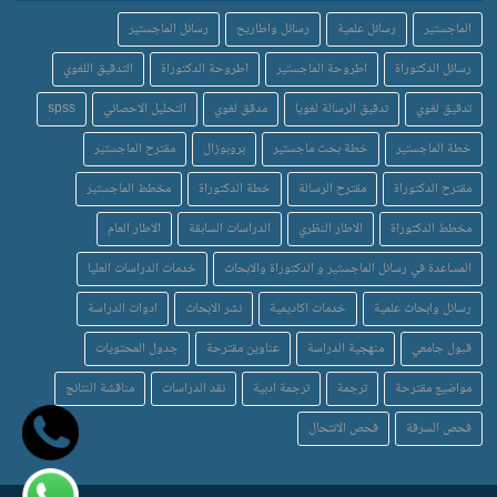
الماجستير
رسائل علمية
رسائل واطاريح
رسائل الماجستير
رسائل الدكتوراة
اطروحة الماجستير
اطروحة الدكتوراة
التدقيق اللغوي
تدقيق لغوي
تدقيق الرسالة لغويا
مدقق لغوي
التحليل الاحصائي
spss
خطة الماجستير
خطة بحث ماجستير
بروبوزال
مقترح الماجستير
مقترح الدكتوراة
مقترح الرسالة
خطة الدكتوراة
مخطط الماجستير
مخطط الدكتوراة
الاطار النظري
الدراسات السابقة
الاطار العام
المساعدة في رسائل الماجستير و الدكتوراة والابحاث
خدمات الدراسات العليا
رسائل وابحاث علمية
خدمات اكاديمية
نشر الابحاث
ادوات الدراسة
قبول جامعي
منهجية الدراسة
عناوين مقترحة
جدول المحتويات
مواضيع مقترحة
ترجمة
ترجمة ادبية
نقد الدراسات
مناقشة النتائج
فحص السرقة
فحص الانتحال