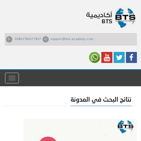
00962790577937
support@bts-academy.com
القائمة
نتائج البحث في المدونة