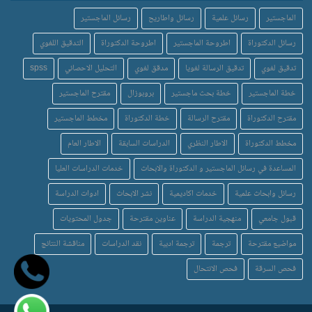
الماجستير
رسائل علمية
رسائل واطاريح
رسائل الماجستير
رسائل الدكتوراة
اطروحة الماجستير
اطروحة الدكتوراة
التدقيق اللغوي
تدقيق لغوي
تدقيق الرسالة لغويا
مدقق لغوي
التحليل الاحصائي
spss
خطة الماجستير
خطة بحث ماجستير
بروبوزال
مقترح الماجستير
مقترح الدكتوراة
مقترح الرسالة
خطة الدكتوراة
مخطط الماجستير
مخطط الدكتوراة
الاطار النظري
الدراسات السابقة
الاطار العام
المساعدة في رسائل الماجستير و الدكتوراة والابحاث
خدمات الدراسات العليا
رسائل وابحاث علمية
خدمات اكاديمية
نشر الابحاث
ادوات الدراسة
قبول جامعي
منهجية الدراسة
عناوين مقترحة
جدول المحتويات
مواضيع مقترحة
ترجمة
ترجمة ادبية
نقد الدراسات
مناقشة النتائج
فحص السرقة
فحص الانتحال