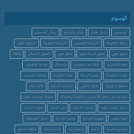
الوسوم
الماجستير
رسائل علمية
رسائل واطاريح
رسائل الماجستير
رسائل الدكتوراة
اطروحة الماجستير
اطروحة الدكتوراة
التدقيق اللغوي
تدقيق لغوي
تدقيق الرسالة لغويا
مدقق لغوي
التحليل الاحصائي
spss
خطة الماجستير
خطة بحث ماجستير
بروبوزال
مقترح الماجستير
مقترح الدكتوراة
مقترح الرسالة
خطة الدكتوراة
مخطط الماجستير
مخطط الدكتوراة
الاطار النظري
الدراسات السابقة
الاطار العام
المساعدة في رسائل الماجستير و الدكتوراة والابحاث
خدمات الدراسات العليا
رسائل وابحاث علمية
خدمات اكاديمية
نشر الابحاث
ادوات الدراسة
قبول جامعي
منهجية الدراسة
عناوين مقترحة
جدول المحتويات
مواضيع مقترحة
ترجمة
ترجمة ادبية
نقد الدراسات
مناقشة النتائج