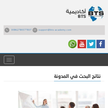
00962790577937
support@bts-academy.com
القائمة
نتائج البحث في المدونة