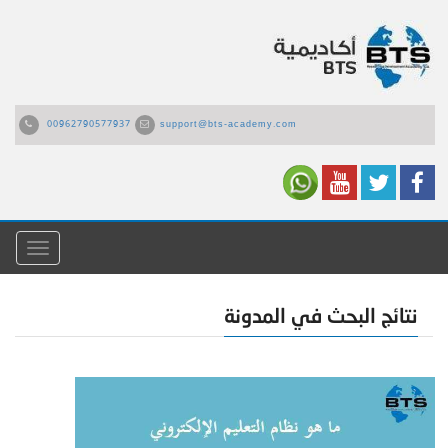
00962790577937
support@bts-academy.com
القائمة
نتائج البحث في المدونة