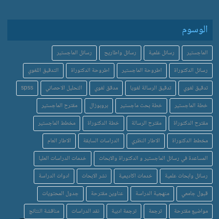
الوسوم
الماجستير
رسائل علمية
رسائل واطاريح
رسائل الماجستير
رسائل الدكتوراة
اطروحة الماجستير
اطروحة الدكتوراة
التدقيق اللغوي
تدقيق لغوي
تدقيق الرسالة لغويا
مدقق لغوي
التحليل الاحصائي
spss
خطة الماجستير
خطة بحث ماجستير
بروبوزال
مقترح الماجستير
مقترح الدكتوراة
مقترح الرسالة
خطة الدكتوراة
مخطط الماجستير
مخطط الدكتوراة
الاطار النظري
الدراسات السابقة
الاطار العام
المساعدة في رسائل الماجستير و الدكتوراة والابحاث
خدمات الدراسات العليا
رسائل وابحاث علمية
خدمات اكاديمية
نشر الابحاث
ادوات الدراسة
قبول جامعي
منهجية الدراسة
عناوين مقترحة
جدول المحتويات
مواضيع مقترحة
ترجمة
ترجمة ادبية
نقد الدراسات
مناقشة النتائج