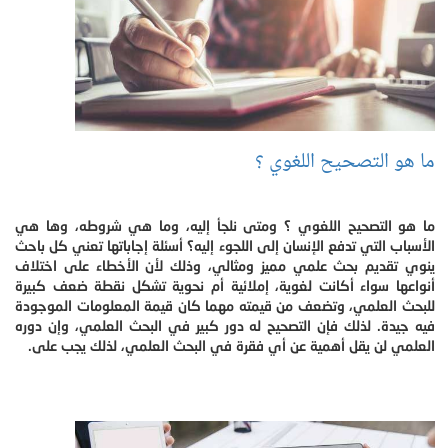
ما هو التصحيح اللغوي ؟
ما هو التصحيح اللغوي ؟ ومتى نلجأ إليه، وما هي شروطه، وها هي
الأسباب التي تدفع الإنسان إلى اللجوء إليه؟ أسئلة إجاباتها تعني كل باحث
ينوي تقديم بحث علمي مميز ومثالي، وذلك لأن الأخطاء على اختلاف
أنواعها سواء أكانت لغوية، إملائية أم نحوية تشكل نقطة ضعف كبيرة
للبحث العلمي، وتضعف من قيمته مهما كان قيمة المعلومات الموجودة
فيه جيدة. لذلك فإن التصحيح له دور كبير في البحث العلمي، وإن دوره
العلمي لن يقل أهمية عن أي فقرة في البحث العلمي، لذلك يجب على.