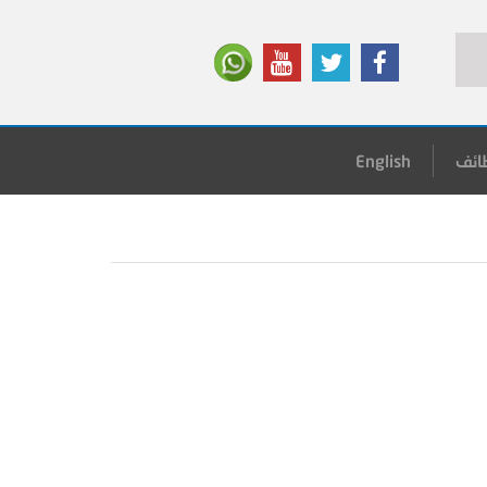
ائف
English