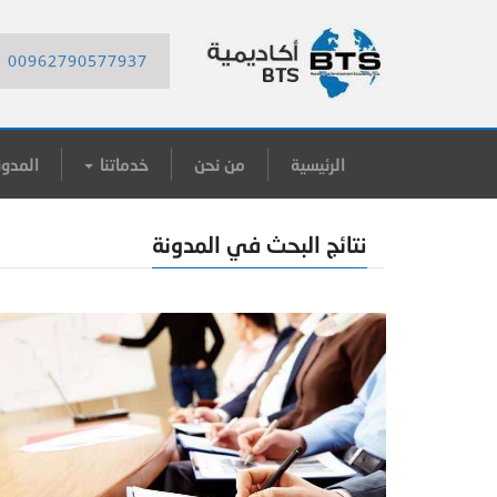
00962790577937
الرئيسية
من نحن
خدماتنا
المدون
نتائج البحث في المدونة