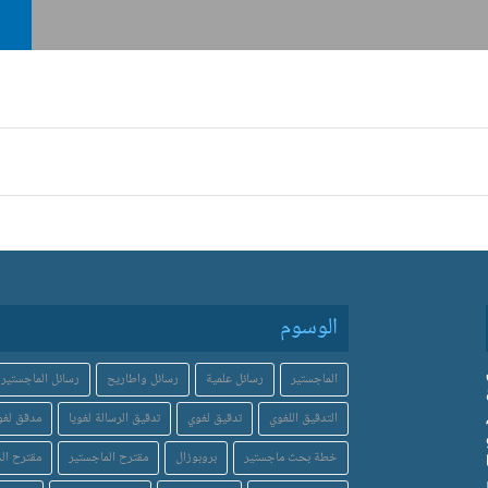
الوسوم
الماجستير
رسائل علمية
رسائل واطاريح
رسائل الماجستير
التدقيق اللغوي
تدقيق لغوي
تدقيق الرسالة لغويا
مدقق لغو
خطة بحث ماجستير
بروبوزال
مقترح الماجستير
مقترح الد