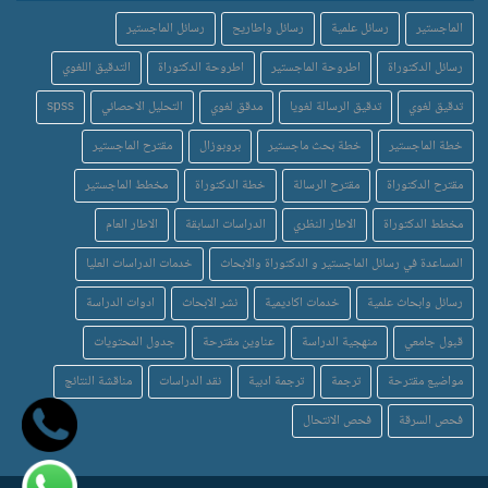
الماجستير
رسائل علمية
رسائل واطاريح
رسائل الماجستير
رسائل الدكتوراة
اطروحة الماجستير
اطروحة الدكتوراة
التدقيق اللغوي
تدقيق لغوي
تدقيق الرسالة لغويا
مدقق لغوي
التحليل الاحصائي
spss
خطة الماجستير
خطة بحث ماجستير
بروبوزال
مقترح الماجستير
مقترح الدكتوراة
مقترح الرسالة
خطة الدكتوراة
مخطط الماجستير
مخطط الدكتوراة
الاطار النظري
الدراسات السابقة
الاطار العام
المساعدة في رسائل الماجستير و الدكتوراة والابحاث
خدمات الدراسات العليا
رسائل وابحاث علمية
خدمات اكاديمية
نشر الابحاث
ادوات الدراسة
قبول جامعي
منهجية الدراسة
عناوين مقترحة
جدول المحتويات
مواضيع مقترحة
ترجمة
ترجمة ادبية
نقد الدراسات
مناقشة النتائج
فحص السرقة
فحص الانتحال