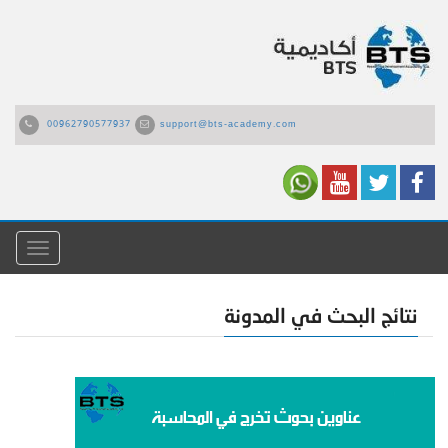
00962790577937
support@bts-academy.com
القائمة
نتائج البحث في المدونة