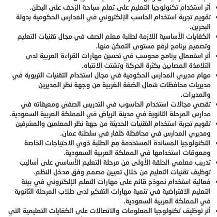
أثر استخدام تكنولوجيا التعليم على تعلم سباحة الزحف على البطن.
تقويم تجربة استخدام الحاسب الإلكتروني في المدارس الحكومية بدولة
البحرين.
الكفايات الأساسية اللازمة لطلبة معلم الصف في مجال تقنيات التعليم
وتصميم برنامج لرفع مستوى التمكن منها.
أثر استعمال برنامج محوسب في تحسين مهارات القراءة العربية لدى
التلامذة المصابين بكثرة الحركة وتشتت الانتباه.
مهام مديري المدارس الحكومية في مجال استخدام التقنيات التربوية في
مديريات محافظات شمال الضفة الغربية من وجهة نظر المديرين
والمديرات.
تقصي مجالات استخدام الحاسوب في التدريس الصفي ومعيقاته في
مدارس المرحلة الثانوية في مدينة الرياض في المملكة العربية السعودية.
تقويم تجربة استخدام التقنيات الحديثة من جهة نظر المعلمين والمشرفين
ومديري المدارس في محافظة ظفار في سلطنة عمان.
التكنولوجيا المساندة المستخدمة مع الطلبة ذوي الاحتياجات الخاصة
ومعوقات استخدامها في المملكة العربية السعودية.
تدريب معلمي الحلقة الأولى من مرحلة التعليم الأساسي على أساليب
توظيف تقنيات التعليم من خلال تعيين مصمم وفق مدخل النظم.
فعالية استخدام نموذج قائم على مهارات التعلم الإلكتروني في بيئة
التعليم الافتراضية في تنمية مهارات التفكير لدى طلاب المرحلة الثانوية
في المملكة العربية السعودية.
أثر توظيف تكنولوجيا المعلومات والاتصالات على الكفايات التعليمية التي