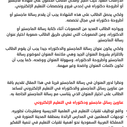
الدراسات العليا، حيث أصبح بإمكان الطالب الحصول على شهادة ماجستير
أو أطروحة دكتوراه في إحدى فروع وتخصصات التعليم الإلكتروني.
ولكي يحصل الطالب على هذه الشهادة يجب أن يقدم رسالة ماجستير أو
أطروحة دكتوراه في مجال تخصصه.
ويواجه الطالب العديد من الصعوبات أثناء كتابة رسالة الماجستير أو
الدكتوراه، ومن الصعوبات التي تعترض طريق الطالب صعوبة اختيار عنوان
رسالة الماجستير.
ولكي يكون عنوان رسالة الماجستير والدكتوراه جيدا يجب أن يقوم الطالب
بالالتزام بشروط العنوان الجيد وهي ملائمة العنوان لموضوع رسالة
الماجستير وأطروحة الدكتوراه، وسهولة العنوان ووضحه، كما يجب أن
تكون كلمات العنوان واضحة وغير مبهمة.
ونظرا لدور العنوان في رسالة الماجستير قررنا في هذا المقال تقديم باقة
من عناوين رسائل الماجستير والدكتوراه في التعليم الإلكتروني لنساعد
الطالب على اختيار العنوان الذي يتناسب مع رسالة الماجستير الخاصة به.
عناوين رسائل ماجستير ودكتوراه في التعليم الإلكتروني
واقع توظيف تقنيات التعليم في العلمية التدريسية ومقترحات تطويره.
توجهات المعلمين في المدارس الرائدة بمنطقة المدينة المنورة في
المملكة العربية السعودية نحو أهمية تقنيات التعليم في تنمية التفكير