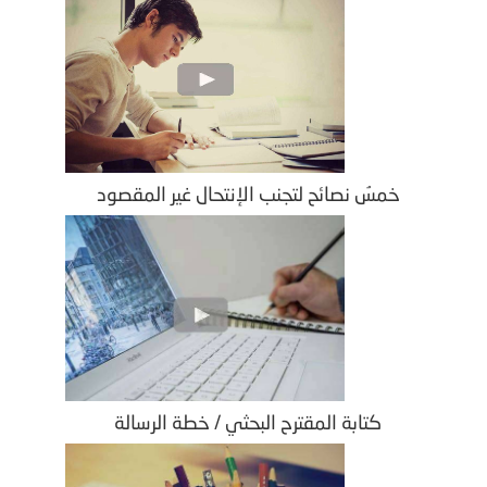
خمسُ نصائح لتجنب الإنتحال غير المقصود
كتابة المقترح البحثي / خطة الرسالة