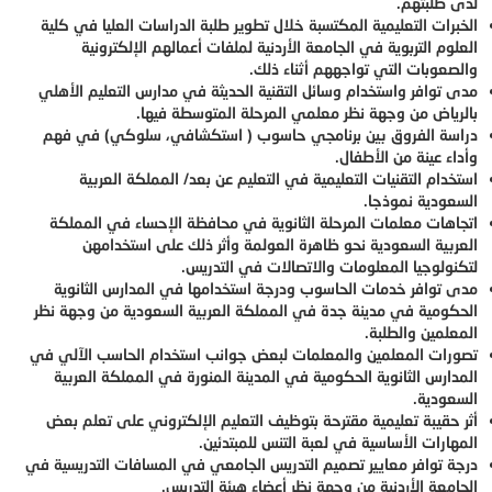
لدى طلبتهم.
الخبرات التعليمية المكتسبة خلال تطوير طلبة الدراسات العليا في كلية
العلوم التربوية في الجامعة الأردنية لملفات أعمالهم الإلكترونية
والصعوبات التي تواجههم أثناء ذلك.
مدى توافر واستخدام وسائل التقنية الحديثة في مدارس التعليم الأهلي
بالرياض من وجهة نظر معلمي المرحلة المتوسطة فيها.
دراسة الفروق بين برنامجي حاسوب ( استكشافي، سلوكي) في فهم
وأداء عينة من الأطفال.
استخدام التقنيات التعليمية في التعليم عن بعد/ المملكة العربية
السعودية نموذجا.
اتجاهات معلمات المرحلة الثانوية في محافظة الإحساء في المملكة
العربية السعودية نحو ظاهرة العولمة وأثر ذلك على استخدامهن
لتكنولوجيا المعلومات والاتصالات في التدريس.
مدى توافر خدمات الحاسوب ودرجة استخدامها في المدارس الثانوية
الحكومية في مدينة جدة في المملكة العربية السعودية من وجهة نظر
المعلمين والطلبة.
تصورات المعلمين والمعلمات لبعض جوانب استخدام الحاسب الآلي في
المدارس الثانوية الحكومية في المدينة المنورة في المملكة العربية
السعودية.
أثر حقيبة تعليمية مقترحة بتوظيف التعليم الإلكتروني على تعلم بعض
المهارات الأساسية في لعبة التنس للمبتدئين.
درجة توافر معايير تصميم التدريس الجامعي في المسافات التدريسية في
الجامعة الأردنية من وجهة نظر أعضاء هيئة التدريس.