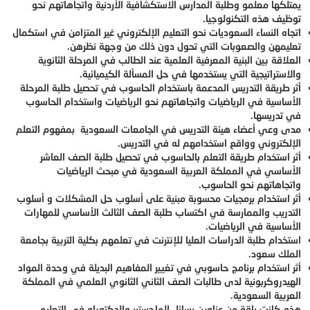
يمتلكها معلمو وطلبة المدارس الاستكشافية الأردنية واتجاهاتهم نحو
توظيف هذه التكنولوجيا.
اتجاه النساء السعوديات نحو التعليم الإلكتروني غير المتزامن في استكمال
تعليمهن والصعوبات التي تحول دون ذلك من وجهة نظرهن.
العلاقة بين البنية المعرفية العلمية عند الطالب في المرحلة الثانوية
والاستراتيجية التي يستخدمها في حل المسألة الكيميائية.
أثر طريقة التدريس المدعمة باستخدام الحاسوب في تحصيل طلبة المرحلة
الأساسية في الرياضيات واتجاهاتهم نحو الرياضيات واستخدام الحاسوب
في تدريسها.
مدى وعي أعضاء هيئة التدريس في الجامعات السعودية بمفهوم التعلم
الإلكتروني وواقع استخدامهم له في التدريس.
أثر استخدام طريقة التعلم بالحاسوب في تحصيل طلبة الصف العاشر
الأساسي في المملكة العربية السعودية في مبحث الرياضيات
واتجاهاتهم نحو الحاسوب.
أثر استخدام برمجيات محسوبة مبنية على أسلوب حل المشكلات و أسلوب
التدريب والممارسة في اكتساب طلبة الصف الثالث الأساسي للمهارات
الأساسية في الرياضيات.
استخدام طلبة الدراسات العليا للإنترنت في تعلمهم بكلية التربية بجامعة
الملك سعود.
أثر استخدام برنامج حاسوبي في تغيير المفاهيم البديلة في وحدة المواد
الهيدروكربونية لدى طالبات الصف الثاني الثانوي العلمي في المملكة
العربية السعودية.
هذه كانت باقة من عناوين رسائل الماجستير والدكتوراه في التعليم