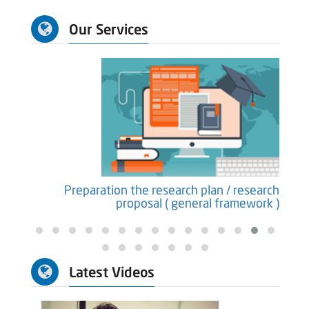
Our Services
earch
Preparation the research plan / research
ure )
proposal ( general framework )
Latest Videos