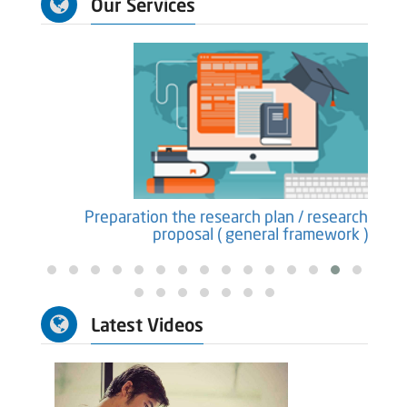
Our Services
earch
Preparation the research plan / research
ure )
proposal ( general framework )
Latest Videos