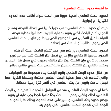
ما أهمية حدود البحث العلمي؟
لحدود البحث العلمي أهمية كبيرة في البحث سواء أكانت هذه الحدود
اختيارية أم إجبارية.
حيث أن حدود البحث العلمي تلعب دورا كبيرا في إعطاء الفرصة وفسح
المجال أمام الباحث لكي يقوم بعملية التجريد، كما أنها تعطيه فرصة
للقيام بالعزل الفكري في الموضوع الذي يرتبط ويتعلق بالبحث العلمي
الذي يقوم الطالب أو الباحث في إعداده.
لحدود البحث العلمي دور كبير في حصر تفكير الباحث، حيث أن هذه
الحدود بنوعيها الاختياري والإجباري تجعل نظر الباحث يتجه نحو موضوع
محدد، وبالتالي فإن الباحث يركز كل طاقته وجهده في سبيل هذا المجال،
ويبتعد بالتالي عن التشتت ويضمن بذلك تقديم بحث علمي مثالي ورائع.
من خلال حدود البحث العلمي يقوم الباحث ببناء مجموعة من الفرضيات
والتي تساهم في جعل عملية البحث العلمي ممتعة وسلسلة للغاية، كما
تجعل الباحث ينتهي من بحثه العلمي في أقصر فترة زمنية ممكنة.
كما أن حدود البحث العلمي تعد من العوامل الشديدة الأهمية في البحث
العلمي، لذلك ولكي يقدم لنا الباحث بحثا علميا ناجحا يجب عليه أن يقوم
بوضع حدود بحثه العلمي، والسير على هذه الحدود، وذلك نظرا للفوائد
الجمة التي تقدمها للبحث العلمي الذي يقوم به.