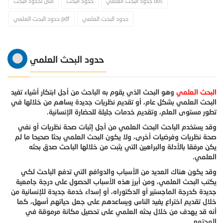
حدود البحث العلمي doc
حدود البحث
مثال لحدود البحث
حدود البحث العلمي
حدود البحث العلمي pdf
حدود البحث العلمي
البحث العلمي
وهو البحث الذي يقوم به الباحث من أجل ابتكار أشياء تفيد
البحث العلمي بشكل عام، أو تقديم نظريات جديدة يساهم من خلالها في
تطور مستوى العلم، وتقديم خدمات جليلة للحضارة الإنسانية.
وقد يستخدم الباحث البحث العلمي من أجل إثبات صحة نظريات أو نفي
صحة نظريات وفرضيات أخرى، ولا يكون البحث العلمي بحثا صحيحا ما لم
يكن مرفقا بالأدلة والبراهين التي يثبت من خلالها الباحث صدق بحثه
العلمي.
وقد يكون هناك العديد من الأسباب والدوافع التي تدفع الباحث لكي
يكتب البحث العلمي، ومن أبرز هذه الأسباب الحصول على درجة جامعية
جديدة كدرجة الماجستير أو الدكتوراه، أو إسداء خدمة جديدة للإنسانية من
خلال تقديم اختراع يفيد الناس ويساعدهم على جعل حياتهم أسهل، كما
أنه قد يهدف من خلال بحثه العلمي على تحصيل مكانة مرموقة في
المجتمع.