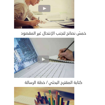
خمسُ نصائح لتجنب الإنتحال غير المقصود
كتابة المقترح البحثي / خطة الرسالة