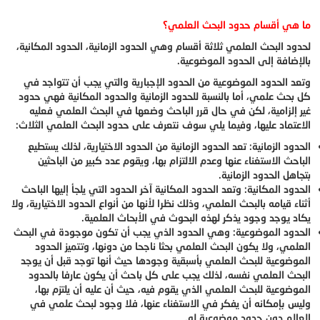
ما هي أقسام حدود البحث العلمي؟
لحدود البحث العلمي ثلاثة أقسام وهي الحدود الزمانية، الحدود المكانية،
بالإضافة إلى الحدود الموضوعية.
وتعد الحدود الموضوعية من الحدود الإجبارية والتي يجب أن تتواجد في
كل بحث علمي، أما بالنسبة للحدود الزمانية والحدود المكانية فهي حدود
غير إلزامية، لكن في حال قرر الباحث وضعها في البحث العلمي فعليه
الاعتماد عليها، وفيما يلي سوف نتعرف على حدود البحث العلمي الثلاث:
الحدود الزمانية: تعد الحدود الزمانية من الحدود الاختيارية، لذلك يستطيع
الباحث الاستغناء عنها وعدم الالتزام بها، ويقوم عدد كبير من الباحثين
بتجاهل الحدود الزمانية.
الحدود المكانية: وتعد الحدود المكانية آخر الحدود التي يلجأ إليها الباحث
أثناء قيامه بالبحث العلمي، وذلك نظرا لأنها من أنواع الحدود الاختيارية، ولا
يكاد يوجد وجود يذكر لهذه البحوث في الأبحاث العلمية.
الحدود الموضوعية: وهي الحدود الذي يجب أن تكون موجودة في البحث
العلمي، ولا يكون البحث العلمي بحثا ناجحا من دونها، وتتميز الحدود
الموضوعية للبحث العلمي بأسبقية وجودها حيث أنها توجد قبل أن يوجد
البحث العلمي نفسه، لذلك يجب على كل باحث أن يكون عارفا بالحدود
الموضوعية للبحث العلمي الذي يقوم فيه، حيث أن عليه أن يلتزم بها،
وليس بإمكانه أن يفكر في الاستغناء عنها، فلا وجود لبحث علمي في
العالم دون حدود موضوعية له.