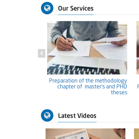
Our Services
tific Papers and
Preparation of the methodology
Researches
chapter of master's and PHD
theses
Latest Videos