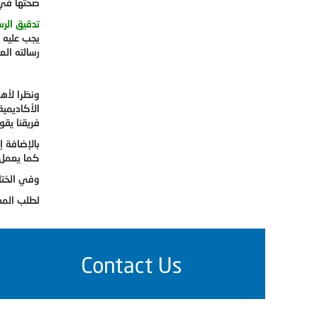
صحتها في 
تدقيق الرس
يجب عليه 
رسالته الع
ونظرا لأه
الأكاديمي
فريقنا يق
بالإضافة إ
كما يعمل ع
وفي الختام
لطلب المس
Contact Us