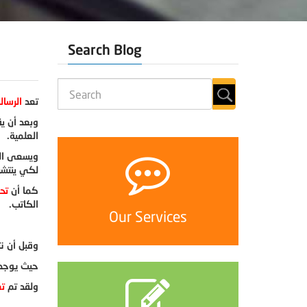
Search Blog
تعد
الرسال
وبعد أن ي
العلمية.
ويسعى الط
لكي ينتشر
كما أن
تح
الكاتب.
Our Services
وقبل أن ن
حيث يوجد 
ولقد تم
تع