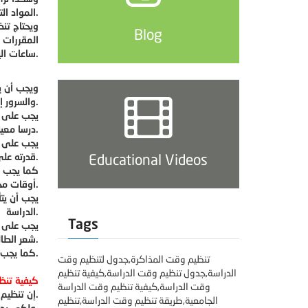
المواد التي عليه دراستها.
ويحتاج تنظ
Blog
المقررات ا
ساعات اليوم بين الأنشطة التي سيقوم بها، وبين ساعات الدراسة.
ويجب أن ي
والسرور إلى قلبه، وترجعه يعود ليكمل دراسته بحافز أكبر، وبهمة أعلى.
يجب على ا
درسا معينا خلال ساعة بينما قد يحتاج طالب آخر لساعتين لإتمام دراسة نفس الدرس.
يجب على ا
Educational Videos
قدرته على إكمال الدراسة بالشكل المطلوب.
كما يجب ع
أوقات محددة يدرسها ويتقنها فيها.
يجب أن يتأ
الدراسة.
Tags
شعر الطالب أن الجدول الذي وضعه ملائم له فعليه الاستمرار به.
كما يجب على الطالب أن يقوم مواده في أوقات الفراغ، وذلك من أجل أن يقوم بالتخفيف من الضغط الموجود في وقت الدراسة.
تنظيم وقت المذاكرة,جدول لتنظيم وقت
الدراسة,جدول تنظيم وقت الدراسة,كيفية تنظيم
كيفية تنظ
وقت الدراسة,كيفية تنظيم وقت الدراسة
إن تنظيم وقت المذاكرة يلعب دورا كبيرا في تحقيق الطالب للدرجات العالية، وبالتالي النجاح في المادة الدراسية التي يقوم بدراستها.
الجامعية,طريقة تنظيم وقت الدراسة,تنظيم
ولكي يحصل الطالب على الدرجات العالية عليه أن يقوم بالدراسة بشكل منظم، كما عليه أن يوفق بين أنشطته ودراسته.