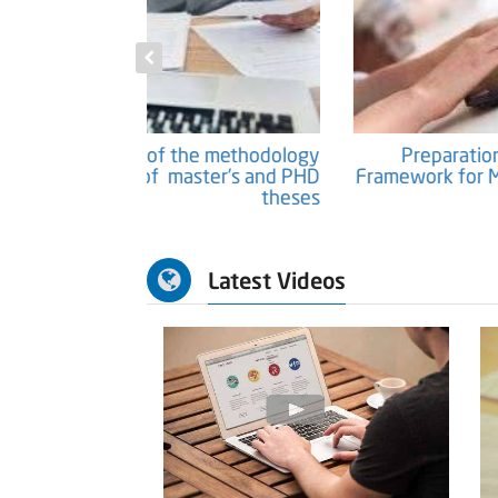
tific Papers and
Preparation of the methodology
Researches
chapter of master's and PHD
theses
Latest Videos