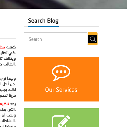
Search Blog
كيفية
تنظ
في تحقيق الطالب للنجاح ووصوله إلى أهدافه وأحلامه.
ويختلف تن
الطالب خلاله كافة المواد الدراسية، أما تنظيم وقت المذاكرة فيعني أن الطالب يدرس مادة معين خلال فترة معينة ليقدم بها امتحانا أو اختبارا.
وبهذا نرى
من أجل المذاكرة بشكل جيد.
Our Services
لذلك يجب 
قررنا تخص
يعد
تنظيم 
التي يحلم بها.
ويجب أن يك
النشاطات التي يقوم بها، وذلك لكي يحقق أحلامها.
وهكذا نرى