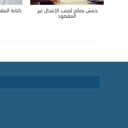
خمسُ نصائح لتجنب الإنتحال غير
كتابة المقت
المقصود