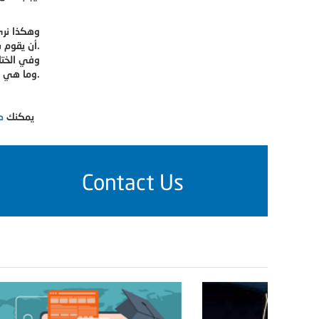
وهكذا نرى
أن يقوم بتهيئة كافة الظروف التي تساعده على النجاح في مذاكرته ودراسته.
وفي الختا
وما هي الأمور المشتركة بينهما؟.
والنصح من خبراء الاكاديمية مباشره للاستفاده من خبرتهم العريقه في المجال العلمي والاكاديمي
يمكنك
طل
Contact Us