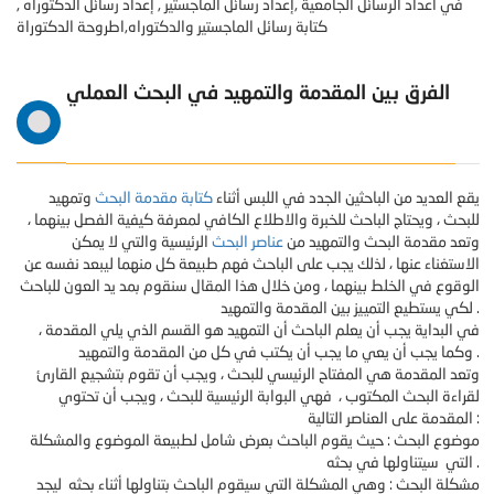
في اعداد الرسائل الجامعية ,إعداد رسائل الماجستير , إعداد رسائل الدكتوراه ,
كتابة رسائل الماجستير والدكتوراه,اطروحة الدكتوراة
الفرق بين المقدمة والتمهيد في البحث العملي
يقع العديد من الباحثين الجدد في اللبس أثناء
كتابة مقدمة البحث
وتمهيد
للبحث ، ويحتاج الباحث للخبرة والاطلاع الكافي لمعرفة كيفية الفصل بينهما ،
وتعد مقدمة البحث والتمهيد من
عناصر البحث
الرئيسية والتي لا يمكن
الاستغناء عنها ، لذلك يجب على الباحث فهم طبيعة كل منهما ليبعد نفسه عن
الوقوع في الخلط بينهما ، ومن خلال هذا المقال سنقوم بمد يد العون للباحث
لكي يستطيع التمييز بين المقدمة والتمهيد .
في البداية يجب أن يعلم الباحث أن التمهيد هو القسم الذي يلي المقدمة ،
وكما يجب أن يعي ما يجب أن يكتب في كل من المقدمة والتمهيد .
وتعد المقدمة هي المفتاح الرئيسي للبحث ، ويجب أن تقوم بتشجيع القارئ
لقراءة البحث المكتوب ، فهي البوابة الرئيسية للبحث ، ويجب أن تحتوي
المقدمة على العناصر التالية :
موضوع البحث : حيث يقوم الباحث بعرض شامل لطبيعة الموضوع والمشكلة
التي سيتناولها في بحثه .
مشكلة البحث : وهي المشكلة التي سيقوم الباحث بتناولها أثناء بحثه ليجد