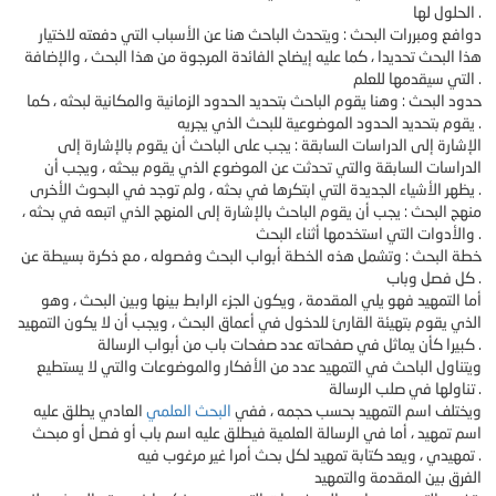
الحلول لها .
دوافع ومبررات البحث : ويتحدث الباحث هنا عن الأسباب التي دفعته لاختيار
هذا البحث تحديدا ، كما عليه إيضاح الفائدة المرجوة من هذا البحث ، والإضافة
التي سيقدمها للعلم .
حدود البحث : وهنا يقوم الباحث بتحديد الحدود الزمانية والمكانية لبحثه ، كما
يقوم بتحديد الحدود الموضوعية للبحث الذي يجريه .
الإشارة إلى الدراسات السابقة : يجب على الباحث أن يقوم بالإشارة إلى
الدراسات السابقة والتي تحدثت عن الموضوع الذي يقوم ببحثه ، ويجب أن
يظهر الأشياء الجديدة التي ابتكرها في بحثه ، ولم توجد في البحوث الأخرى .
منهج البحث : يجب أن يقوم الباحث بالإشارة إلى المنهج الذي اتبعه في بحثه ،
والأدوات التي استخدمها أثناء البحث .
خطة البحث : وتشمل هذه الخطة أبواب البحث وفصوله ، مع ذكرة بسيطة عن
كل فصل وباب .
أما التمهيد فهو يلي المقدمة ، ويكون الجزء الرابط بينها وبين البحث ، وهو
الذي يقوم بتهيئة القارئ للدخول في أعماق البحث ، ويجب أن لا يكون التمهيد
كبيرا كأن يماثل في صفحاته عدد صفحات باب من أبواب الرسالة .
ويتناول الباحث في التمهيد عدد من الأفكار والموضوعات والتي لا يستطيع
تناولها في صلب الرسالة .
ويختلف اسم التمهيد بحسب حجمه ، ففي
البحث العلمي
العادي يطلق عليه
اسم تمهيد ، أما في الرسالة العلمية فيطلق عليه اسم باب أو فصل أو مبحث
تمهيدي ، ويعد كتابة تمهيد لكل بحث أمرا غير مرغوب فيه .
الفرق بين المقدمة والتمهيد