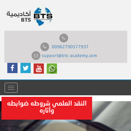
00962790577937
support@bts-academy.com
Menu
النقد العلمي شروطه ضوابطه
وآثاره