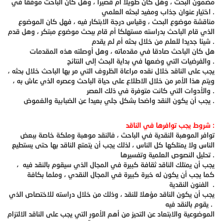
مضمون البحث ، وهل كان طويلا أم قصيرا ، وهل كان الباحث موفقا في
اختيار عنوان جذاب ومفيد لبحثه العلمي .
مناقشة موضوع البحث ، وقياس درجة الابتكار فيه ، فهل كان الموضوع
الذي قام الباحث بدراسته مستهلكا أم قام ببحث موضوع مبتكر ، وهل قدم
شيئا جديدا للعلم من خلال بحثه أم لم يقدم .
هل كان الباحث صادقا في مقدماته ، وهل أوصلته هذه المقدمات
والفرضيات التي وضعها في بداية البحث إلى النتائج .
يجب على الناقد خلال نقده مراعاة الظروف التي مر بها الباحث خلال بحثه ،
ويتم هذا الأمر من خلال الاطلاع على حياة الباحث وعصره الذي عاش به ،
والأدوات التي كانت متوفرة في ذلك العصر .
يجب أن يكون النقد واضحا بشكل جلي بعيدا عن الضبابية والغموض .
شروط يجب توافرها في الناقد :
توافر الموهبة النقدية في الباحث ، فالنقد موهبة وملكة خاصة ببعض
الناس ولا يمتلكها كل الناس ، لذلك يجب أن يتمتع الناقد بها حتى يستطيع
تحليل النصوص العلمية وتفسيرها .
يجب أن يمتلك الناقد ثقافة كبيرة في المجال الذي سيقوم بالنقد فيه ،
كما يجب أن يكون له خبرة كبيرة في المجال النقدي ، وملما بكافة
الفنون النقدية .
يجب أن يكون الناقد مؤهلا للنقد ، وذلك من خلال دراسته للاختصاص الذي
يقوم بالنقد فيه .
الموضوعية والابتعاد عن التحيز من أهم الأمور التي يجب على الناقد الالتزام