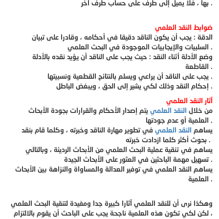
بها ، فلا يميل إلى طرف على حساب طرف آخر .
ضوابط النقد العلمي
الدقة : يجب أن يكون الناقد دقيقا في أحكامه ، وقادرا على تبيان
السلبيات والإيجابيات الموجودة في البحث العلمي .
وضع الأدلة أثناء النقد : حيث يجب على الناقد أن يؤيد نقده بالأدلة
القاطعة .
يجب على الناقد أن يراعي ويسلم بالنتائج القطعية ونسبيتها .
إحكام النقد وذلك لكي يشير إلى الحق ، ويبغض الباطل .
آثار النقد العلمي
من خلال
النقد العلمي
يتم إصدار الأحكام والقرارات بجودة الأبحاث
العلمية أو عدم جودتها .
يساهم
النقد العلمي
في تطوير مهارة الناقد وخبرته ، وكلما قام بنقد
بحوث أكثر كلما ازدادت خبرته .
يساهم في تنقية عملية البحث العلمي من الأبحاث الرديئة ، وبالتالي
تسهيل مهمة الباحثين في العثور على الأبحاث الجيدة .
يساهم النقد العلمي في توفير العدالة والمساواة والنزاهة بين الأبحاث
العلمية .
وهكذا نرى أن للنقد العلمي آثارا كبيرة جدا ومفيدة لتنقية البحث العلمي
، لكن لكي تكون هذه العلمية ناجحة يجب على الباحث أن يقوم بالالتزام