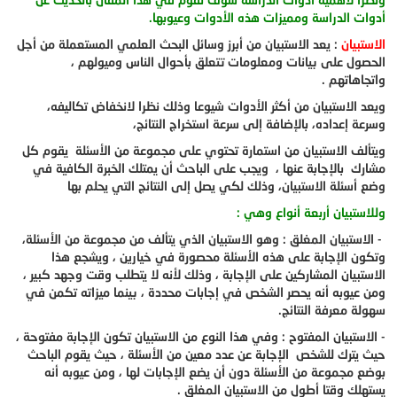
أدوات الدراسة ومميزات هذه الأدوات وعيوبها.
الاستبيان
: يعد الاستبيان من أبرز وسائل البحث العلمي المستعملة من أجل
الحصول على بيانات ومعلومات تتعلق بأحوال الناس وميولهم ،
واتجاهاتهم .
ويعد الاستبيان من أكثر الأدوات شيوعا وذلك نظرا لانخفاض تكاليفه،
وسرعة إعداده، بالإضافة إلى سرعة استخراج النتائج،
ويتألف الاستبيان من استمارة تحتوي على مجموعة من الأسئلة يقوم كل
مشارك بالإجابة عنها ، ويجب على الباحث أن يمتلك الخبرة الكافية في
وضع أسئلة الاستبيان، وذلك لكي يصل إلى النتائج التي يحلم بها
وللاستبيان أربعة أنواع وهي :
- الاستبيان المغلق : وهو الاستبيان الذي يتألف من مجموعة من الأسئلة،
وتكون الإجابة على هذه الأسئلة محصورة في خيارين ، ويشجع هذا
الاستبيان المشاركين على الإجابة ، وذلك لأنه لا يتطلب وقت وجهد كبير ،
ومن عيوبه أنه يحصر الشخص في إجابات محددة ، بينما ميزاته تكمن في
سهولة معرفة النتائج.
- الاستبيان المفتوح : وفي هذا النوع من الاستبيان تكون الإجابة مفتوحة ،
حيث يترك للشخص الإجابة عن عدد معين من الأسئلة ، حيث يقوم الباحث
بوضع مجموعة من الأسئلة دون أن يضع الإجابات لها ، ومن عيوبه أنه
يستهلك وقتا أطول من الاستبيان المغلق .