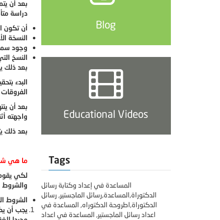
بعد أن يت
دراسة متأ
Blog
أن تكون ا
النسخة الأ
وجود سماع
النسخ التي
بعد ذلك ي
البدء بتحق
الفروقات 
بعد أن ين
Educational Videos
واجهته أث
بعد ذلك ي
Tags
ما هي شر
لكي يقوم 
المساعدة في إعداد وكتابة رسائل
والشروط ا
الدكتوراة,المساعدة,رسائل الماجستير, رسائل
الشروط ال
الدكتوراة,اطروحة الدكتوراه, المساعدة في
يجب أن يك
اعداد رسائل الماجستير, المساعدة في اعداد
مجيدا للغة