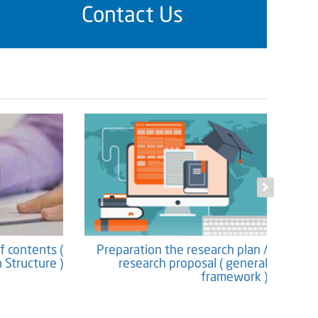
Contact Us
f contents (
Preparation the research plan /
Propos
 Structure )
research proposal ( general
framework )