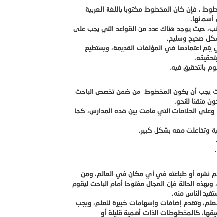
وط ، فإن كان المخطوط مكتوبا باللغة العربية
أسمائها.
تب، حيث يوجد هناك عدد من القواعد التي يجب على
بشكل صحيح وسليم.
 يتم اعتمادها في المؤلفات القديمة، ويستطيع
تحقيقه.
م بالتحقيق فيه.
حيث يجب أن يكون المخطوط من ضمن تخصص الباحث
ن متقنا للنحو.
 وعلى الخلافات التي قامت بين هذه المدارس، كما
ة وتفاعلت معه بشكل كبير.
تم نشره أو طباعته في أي مكان في العالم، ومن
هذه الحالة فإن المجال مفتوحا أمام الباحث ليقوم
فيد الناس منه.
علم، وتقدم إضافات وإسهامات كبيرة للعلم، ويجب
قها، كالمخطوطات الذات أهمية قليلة أو