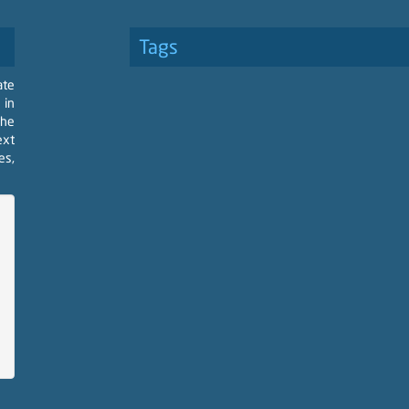
Tags
ate
 in
the
ext
es,