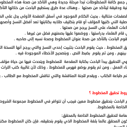
م جمع كافة المخطوطات تبدأ مرحلة جديدة وهي التأكد من صحة هذه المخطوط
نية ودقيقة ليتأكد من صحتها ، وهناك عدة طرق يستطيع الباحث من خلالها ال
لصفحات متتالية ، بحيث الكلام الموجود في أسفل الصفحة الأولى يدل على الكل
صلية التي كتبها المؤلف أو قام بتكليف طلابه بكتابتها تعد أفضل النسخ وأصحها 
ات العلماء على النسخ يرجح من صحتها .
 قام العلماء بدراستها ، ووضعوا عليها بصمتهم فضل من غيرها .
قوم الباحث بالتأكد من صحة عنوان المخطوط وصحة نسبه إلى صاحبه .
يق المخطوط ، حيث يقوم الباحث بتثبيت إحدى النسخ والتي يرجح أنها النسخة الأ
بينهم ، ومن ثم يقوم بضبط النص ، وبتصحيح الأخطاء الموجودة فيه .
تهي التحقيق يبدأ الباحث بكتابة المقدمة للمخطوط ويتحدث فيها عن حياة مؤ
ناء العمل ، ومن ثم يقوم بوضع فهرس للمخطوط ، وذلك لأن غالبية كتب التراث 
تم طباعة الكتاب ، ويقدم للجنة المناقشة والتي تناقش المخطوط مع الطالب ، وب
وط تحقيق المخطوط ؟
الباحث بتحقيق مخطوط معين فيجب أن تتوافر في المخطوط مجموعة الشروط 
لخاصة بالمخطوط.
عامة لتحقيق المخطوط الخاصة بالمحقق:
ون المحقق عالما بلغة المخطوط الذي يقوم بتحقيقه، فإن كان المخطوط مكتوبا
 العربية.