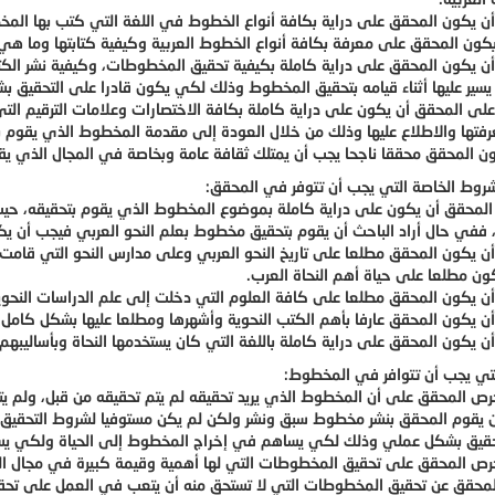
ن يكون المحقق على دراية بكافة أنواع الخطوط في اللغة التي كتب بها المخط
كون المحقق على معرفة بكافة أنواع الخطوط العربية وكيفية كتابتها وما هي 
ن يكون المحقق على دراية كاملة بكيفية تحقيق المخطوطات، وكيفية نشر الك
 يسير عليها أثناء قيامه بتحقيق المخطوط وذلك لكي يكون قادرا على التحقيق 
لى المحقق أن يكون على دراية كاملة بكافة الاختصارات وعلامات الترقيم التي
رفتها والاطلاع عليها وذلك من خلال العودة إلى مقدمة المخطوط الذي يقوم ب
 المحقق محققا ناجحا يجب أن يمتلك ثقافة عامة وبخاصة في المجال الذي يقو
روط الخاصة التي يجب أن تتوفر في المحقق:
لمحقق أن يكون على دراية كاملة بموضوع المخطوط الذي يقوم بتحقيقه، 
 ففي حال أراد الباحث أن يقوم بتحقيق مخطوط بعلم النحو العربي فيجب أن يكو
ن يكون المحقق مطلعا على تاريخ النحو العربي وعلى مدارس النحو التي قامت
ون مطلعا على حياة أهم النحاة العرب.
ن يكون المحقق مطلعا على كافة العلوم التي دخلت إلى علم الدراسات النحوي
ن يكون المحقق عارفا بأهم الكتب النحوية وأشهرها ومطلعا عليها بشكل كامل.
ن يكون المحقق على دراية كاملة باللغة التي كان يستخدمها النحاة وبأساليبهم.
تي يجب أن تتوافر في المخطوط:
رص المحقق على أن المخطوط الذي يريد تحقيقه لم يتم تحقيقه من قبل، ولم ي
 يقوم المحقق بنشر مخطوط سبق ونشر ولكن لم يكن مستوفيا لشروط التحقيق، وب
تحقيق بشكل عملي وذلك لكي يساهم في إخراج المخطوط إلى الحياة ولكي يست
رص المحقق على تحقيق المخطوطات التي لها أهمية وقيمة كبيرة في مجال ال
المحقق عن تحقيق المخطوطات التي لا تستحق منه أن يتعب في العمل على تحقي