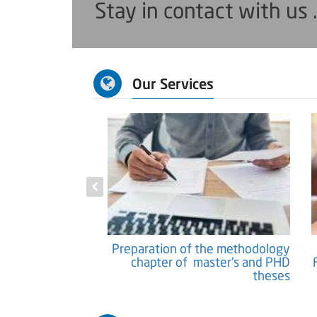
Stay in contact with us 
Our Services
tific Papers and
Preparation of the methodology
Researches
chapter of master's and PHD
theses