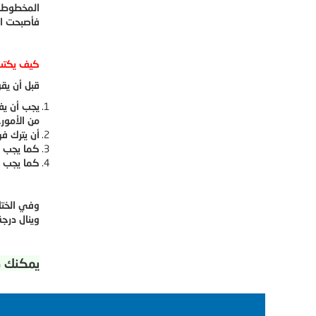
المخطوطات
فأصبحت ال
كيف يكتب 
قبل أن يق
يجب أن يف
من الأمور.
أن يترك ف
كما يجب أ
كما يجب أ
وفي الختا
وينال درجة
يمكنك ط