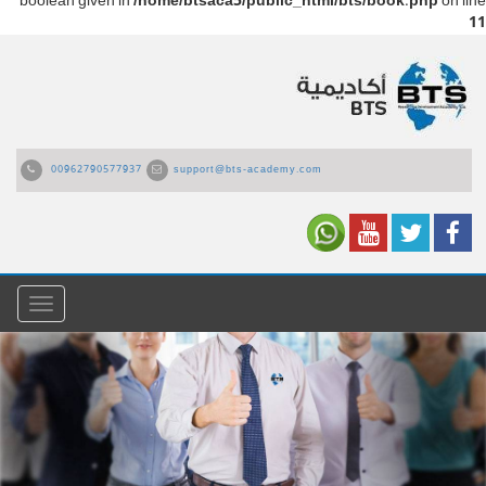
boolean given in
/home/btsaca5/public_html/bts/book.php
on line
11
00962790577937
support@bts-academy.com
القائمة