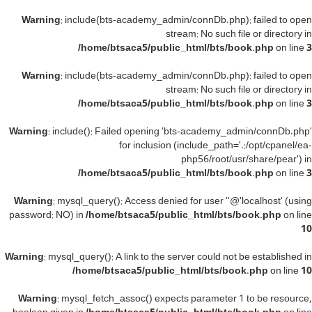
Warning
: include(bts-academy_admin/connDb.php): failed to open
stream: No such file or directory in
/home/btsaca5/public_html/bts/book.php
on line
3
Warning
: include(bts-academy_admin/connDb.php): failed to open
stream: No such file or directory in
/home/btsaca5/public_html/bts/book.php
on line
3
Warning
: include(): Failed opening 'bts-academy_admin/connDb.php'
for inclusion (include_path='.:/opt/cpanel/ea-
php56/root/usr/share/pear') in
/home/btsaca5/public_html/bts/book.php
on line
3
Warning
: mysql_query(): Access denied for user ''@'localhost' (using
password: NO) in
/home/btsaca5/public_html/bts/book.php
on line
10
Warning
: mysql_query(): A link to the server could not be established in
/home/btsaca5/public_html/bts/book.php
on line
10
Warning
: mysql_fetch_assoc() expects parameter 1 to be resource,