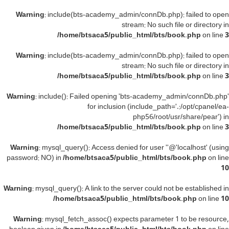
Warning
: include(bts-academy_admin/connDb.php): failed to open
stream: No such file or directory in
/home/btsaca5/public_html/bts/book.php
on line
3
Warning
: include(bts-academy_admin/connDb.php): failed to open
stream: No such file or directory in
/home/btsaca5/public_html/bts/book.php
on line
3
Warning
: include(): Failed opening 'bts-academy_admin/connDb.php'
for inclusion (include_path='.:/opt/cpanel/ea-
php56/root/usr/share/pear') in
/home/btsaca5/public_html/bts/book.php
on line
3
Warning
: mysql_query(): Access denied for user ''@'localhost' (using
password: NO) in
/home/btsaca5/public_html/bts/book.php
on line
10
Warning
: mysql_query(): A link to the server could not be established in
/home/btsaca5/public_html/bts/book.php
on line
10
Warning
: mysql_fetch_assoc() expects parameter 1 to be resource,