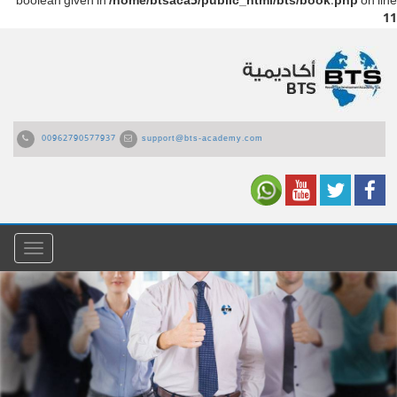
boolean given in
/home/btsaca5/public_html/bts/book.php
on line
11
00962790577937
support@bts-academy.com
القائمة