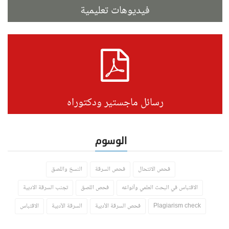
فيديوهات تعليمية
رسائل ماجستير ودكتوراه
الوسوم
فحص الانتحال
فحص السرقة
النسخ واللصق
الاقتباس في البحث العلمي وأنواعه
فحص اللصق
تجنب السرقة الادبية
Plagiarism check
فحص السرقة الأدبية
السرقة الأدبية
الاقتباس