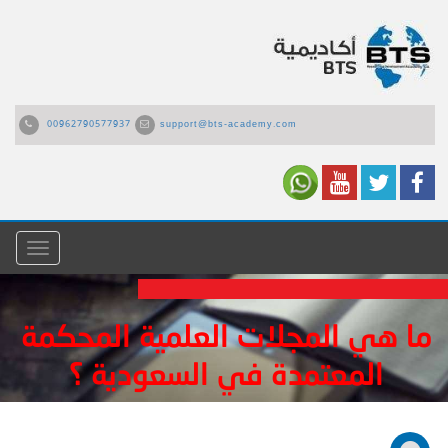
00962790577937
support@bts-academy.com
القائمة
ما هي المجلات العلمية المحكمة
المعتمدة في السعودية ؟