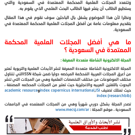
وتتعدد المجلات العلمية المحكمة المعتمدة في السعودية والتي
يستطيع الطالب أن ينشر فيها الطالب البحث العلمي الذي يقوم به.
ونظرا لأن هذا الموضوع يشغل بال الباحثين سوف نقوم في هذا المقال
بتقديم معلومات عامة عن أفضل المجلات العلمية المحكمة المعتمدة في
السعودية.
ما هي أفضل المجلات العلمية المحكمة
المعتمدة في السعودية ؟
المجلة الالكترونية الشاملة متعددة المعرفة :
المجلة الالكترونية الشاملة متعددة المعرفة لنشر الأبحاث العلمية والتربوية تُعتبر
من أعرق المجلات العربية المُحكمة المرخصه دوليا ضمن شبكة ISSNالتي تتناول
مختلف الموضوعات من مختلف التخصصات العلمية وهي من المجلات التي تنشر
البحوث باللغتين العربيه والانجليزية حيث تعتبر من المجلات المحكمه المصنفة ،
حيث تمتلك تصنيف
ISI
,
index copernicus international
و
academic resource
index (researchbib)
تصدر المجلة بشكل دوري شهرياً وهي من المجلات المعتمده في الجامعات
السعودية ، موقع المجلة :
ww.mecsj.com/ar
w