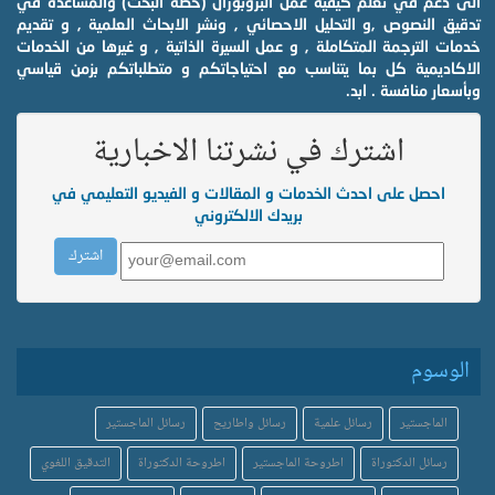
الى دعم في تعلم كيفية عمل البروبوزال (خطة البحث) والمساعدة في
تدقيق النصوص ,و التحليل الاحصائي , ونشر الابحاث العلمية , و تقديم
خدمات الترجمة المتكاملة , و عمل السيرة الذاتية , و غيرها من الخدمات
الاكاديمية كل بما يتناسب مع احتياجاتكم و متطلباتكم بزمن قياسي
وبأسعار منافسة . ابد.
اشترك في نشرتنا الاخبارية
احصل على احدث الخدمات و المقالات و الفيديو التعليمي في
بريدك الالكتروني
الوسوم
الماجستير
رسائل علمية
رسائل واطاريح
رسائل الماجستير
رسائل الدكتوراة
اطروحة الماجستير
اطروحة الدكتوراة
التدقيق اللغوي