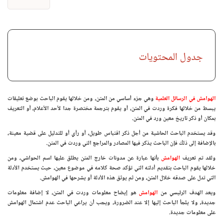
جدول المحتويات
الهوامش في الرسائل العلمية
وهي جزء أساسي من المتن، ومن خلالها يقوم الباحث بوضع تعليقات
يبسط من خلالها فكرة وردت في المتن، أو يقوم بترجمة مختصرة جدا لأحد الأعلام، أو التعريف
بمكان أو ذكر تاريخ معين ورد في المتن.
وقد يستخدم الباحث الحاشية من أجل ذكر اقتباس طويل، أو رأي أو للتدليل على قضية معينة،
بالإضافة إلى ذلك فإن الباحث يذكر فيها المصادر والمراجع التي وردت في المتن.
ولقد تم تعريف
الهوامش
بأنها عبارة عن مدونات خارج المتن يطلق عليها اسم الحواشي، ومن
خلالها يقوم الباحث بتقديم أدلته التي تؤكد صحة كلامه في موضوع معين، حيث يستخدم الأدلة
التي تدل على صدقه خلال المتن، ومن ثم يوثق هذه الأدلة أو يشرحها في الهوامش.
ويعد الهدف الرئيسي من
الهوامش
هو إيضاح معلومات وردت في المتن، لا إضافة معلومات
جديدة، ولا يلجأ الباحث إليها إلا عند الضرورة، ويجب أن يراعي الباحث عدم اشتمال الهوامش
على معلومات جديدة.