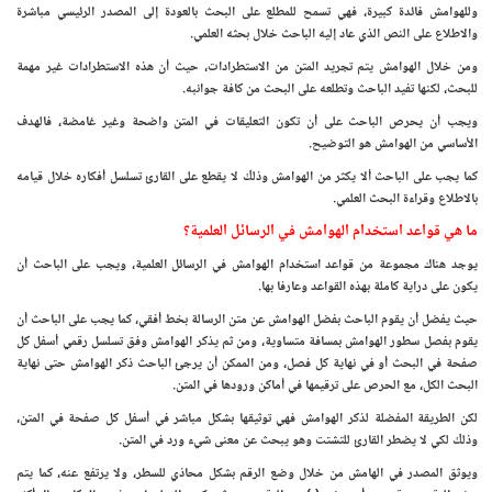
وللهوامش فائدة كبيرة، فهي تسمح للمطلع على البحث بالعودة إلى المصدر الرئيسي مباشرة
والاطلاع على النص الذي عاد إليه الباحث خلال بحثه العلمي.
ومن خلال الهوامش يتم تجريد المتن من الاستطرادات، حيث أن هذه الاستطرادات غير مهمة
للبحث، لكنها تفيد الباحث وتطلعه على البحث من كافة جوانبه.
ويجب أن يحرص الباحث على أن تكون التعليقات في المتن واضحة وغير غامضة، فالهدف
الأساسي من الهوامش هو التوضيح.
كما يجب على الباحث ألا يكثر من الهوامش وذلك لا يقطع على القارئ تسلسل أفكاره خلال قيامه
بالاطلاع وقراءة البحث العلمي.
ما هي قواعد استخدام الهوامش في الرسائل العلمية؟
يوجد هناك مجموعة من قواعد استخدام الهوامش في الرسائل العلمية، ويجب على الباحث أن
يكون على دراية كاملة بهذه القواعد وعارفا بها.
حيث يفضل أن يقوم الباحث بفضل الهوامش عن متن الرسالة بخط أفقي، كما يجب على الباحث أن
يقوم بفصل سطور الهوامش بمسافة متساوية، ومن ثم يذكر الهوامش وفق تسلسل رقمي أسفل كل
صفحة في البحث أو في نهاية كل فصل، ومن الممكن أن يرجئ الباحث ذكر الهوامش حتى نهاية
البحث الكل، مع الحرص على ترقيمها في أماكن ورودها في المتن.
لكن الطريقة المفضلة لذكر الهوامش فهي توثيقها بشكل مباشر في أسفل كل صفحة في المتن،
وذلك لكي لا يضطر القارئ للتشتت وهو يبحث عن معنى شيء ورد في المتن.
ويوثق المصدر في الهامش من خلال وضع الرقم بشكل محاذي للسطر، ولا يرتفع عنه، كما يتم