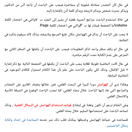
في حال كان المصدر محادثة شفوية أو محاضرة فيجب على الباحث أن يأخذ أذن من الدكتور
ويذكر حديث شخص ويذكر تاريخه ويذكر كلمة أذن بالإشارة إليه.
في حالة استخدم الباحث مراجع أجنبية فعليه أن يشير إلى الجزء ب
v
والتي هي اختصار لكلمة
volume
أما الصفحة فيشار لها ب
P
والتي هي اختصار لكلمة
Page
.
لا يجب على الباحث أن يذكر في الهوامش مكان طبع المرجع وتاريخه، وذلك لأنه سيقوم بذكره في
الخاتمة.
في حال لم يكفِ سطر واحد لذكر المعلومات فيجب على الباحث أن يكملها في السطر الثاني مع
الحرص على عدم الكتابة تحت الرقم مباشرة.
في حال كانت الحاشية طويلة للغاية يجب على الباحث أن يكملها في الصفحة التالية مع ذكر إشارة
= قبل الإكمال، وذلك لكي يكون الباحث على علم بأن هذا الكلام استمرار للكلام الموجود في
الحاشية السابقة.
وهكذا نرى أن
للهوامش
دورا كبيرا في البحث العلمي، فمن خلالها يتعرف القارئ على المصادر
والمراجع التي عاد إليها الباحث خلال بحثه العلمي، كما تجنب الباحث الوقوع في السرقة الأدبية
والانتحال العلمي.
وفي الختام نرجو أن نكون وفقنا في إيضاح
قواعد استخدام الهوامش في الرسائل العلمية
، وذلك
لنساعد الباحث على استخدامها السليم خلال بحثه العلمي.
للمساعده في صياغه الهوامش وضبطها يمكنك طلب ذلك عبر خدمه
المساعدة في إعداد وكتابة
رسائل الماجستير
.