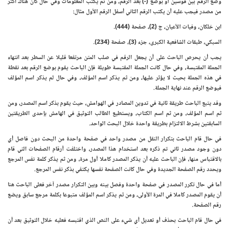
وضع الرقم بين قوسين أو بوضع (-) بعد الرقم، ومن ثم يكتب المعلومات وفي حال كان هناك أكثر
من مصدر فيجب عليه أن يكتب الرقم الثاني أسفل الرقم الأول مثال:
ابن خلكان، وفيات الأعيان، ج (2)، صفحة (444).
السبكي، طبقات الشافعية الكبرى، جزء (3)، صفحة (234).
يجب أن يحرص الباحث على أن يجعل الرقم في صلب المتن مرتفعا قليلا عن السطر بعد انتهاء
الجملة المقتبسة، وفي حال كانت الجملة المقتبسة طويلة فإن الباحث يقوم بوضع الرقم بعد نقطة
في هذه الجملة بحيث لا يؤثر عليها، ومن ثم يذكر اسم المؤلف، وفي حال لم يذكر اسم المؤلف
فيوضع الرقم عند نهاية الجملة.
وقد يتبع الباحث طريقة ثانية في تدوين المصادر في الهوامش، حيث يقوم بذكر اسم المصدر، ومن
ثم اسم المؤلف، ومن ثم اسم الكتاب، ويستطيع الطالب التوثيق في الهامش بإحدى الطريقتين
السابقتين بشرط الالتزام بطريقة واحدة خلال البحث الواحد.
في حال قام الباحث بتكرار النقل من مصدر واحد في صفحة واحدة من البحث دون فاصل أي
دون وجود مصدر ثاني تم ذكره بعد استخدام هذا المصدر، واختلفت أرقام الصفحات التي قام
بالاقتباس منها، فإن الباحث عليه أن يذكر المصدر كاملا أول مرة، ومن ثم يذكر كلمة نفس المرجع
ويحدد رقم الصفحة الجديدة وفي حال كانت الصفحة نفسها يكتفي بذكر نفس المرجع.
أما في حال تكرر المصدر في صفحة واحدة وفصل بينه وبين التكرار مصدر آخر فعلى الباحث هنا
أن يقوم المصدر كاملا في المرة الأولى، ومن ثم يذكر اسم المؤلف متبوعا بكلمة مرجع سابق ويضع
رقم الصفحة.
في حال قام الباحث بحذف أو تعديل أي شيء على النص الذي اقتبسه فعليه خلال التوثيق بعد أن