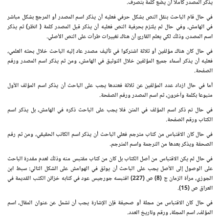
يذكر المصدر كاملا أن يضع كلمة بتصرف.
في حال قام الباحث بنقل النص بشكل حرفي فعليه أن يذكر اسم المصدر أو المرجع بشكل مباشر
في الهامش، وفي حال لم يلتزم بحرفية النص فعليه أن يذكر قبل المصدر كلمة ( انظر) ثم يذكر
اسم المصدر، وذلك لكي يعلم القارئ أن هناك تغييرات طرأت على النص الأصلي.
في حال كان هناك مؤلفين أو ثلاثة اشتركوا في تأليف مصدر عاد إليه الباحث خلال بحثه العلمي،
فعليه أن يذكر أسماء جميع المؤلفين خلال التوثيق في الهامش، ومن ثم يذكر اسم المصدر ورقم
الصفحة.
أما في حال ازداد عدد المؤلفين عن ثلاثة فعندها يجب على الباحث أن يذكر اسم المؤلف الأول
متبوعا بكلمة وآخرون، ثم اسم المصدر ورقم الصفحة.
في حال تم ذكر اسم المؤلف في المتن فلا يجب على الباحث ذكره في الهامش، بل يذكر اسم
الكتاب ورقم الصفحة.
في حال كان الاقتباس من كتاب مترجم فعلي الباحث أن يذكر اسم الكاتب الحقيقي، ومن ثم رقم
الصحفة ويذكر بعدها من الترجمة واسم المترجم.
في حال لم يكن الاقتباس من أصل الكتاب بل كان من كتاب مقتبس منه وذلك لعدم مقدرة الباحث
على الوصول إلى الأصل يجب على الباحث أن يوثق في الهوامش على الشكل التالي: سبط ابن
الجوزي، مرآة الزمان ج (8) ص (227) اقتبسه جورجيس عود في كتابه خزائن الكتب القديمة في
العراق ص (15).
في حال كان الاقتباس من مجلة أو صحيفة فإن الإشارة يجب أن تشمل عن عنوان المقال، اسم
المؤلف، اسم المجلة، ورقم وتاريخ العدد.