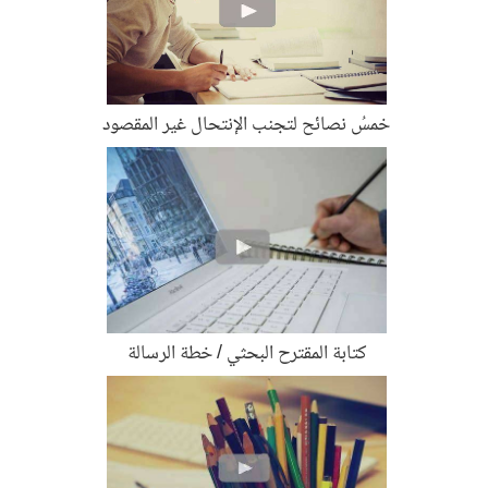
خمسُ نصائح لتجنب الإنتحال غير المقصود
كتابة المقترح البحثي / خطة الرسالة