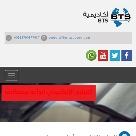
00962790577937
support@bts-academy.com
القائمة
التعليم الإلكتروني أنواعه وخصائصه