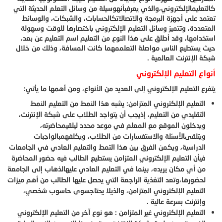
كالتعليمالإلكتروني،
والذي يعرفبأنهوسيلة من وسائل التعلم الحديثة التي
تعتمد على أجهزة البرمجة والاتصالاتكالحسابات، والشبكات، والوسائط
المتعددة، وتتميز وسائل التعليم الإلكتروني باختصارها للوقت وسهولة
استخدامها، وقد أطلق على هذا النوع من التعليم اسم التعليم عن بعد،
حيث يستطيع الناس مواصلة التعلممهما كانت المسافة، وذلك من خلال
شبكة الإنترنت العالمية .
أنواع التعليم الإلكتروني
يتفرع التعليم الإلكتروني إلى العديد من الأنواع، ومن أهمها ما يأتي:
التعليم الإلكتروني المتزامن: يشبه هذا النمط من التعليم النمط
التقليدي من التعليم، إذيجب أن يتواجد الطلاب على شبكة الإنترنت،
ويدخلون الموقع مع المعلم في موعد محدد ليلقيمحاضرته،
ويتلقىالأسئلة والاستفسارات من الطلاب، ويكلفهمبالواجبات
الدراسية، ويكمن الفرق بين هذا التمط والتعليم العادي في الجامعات
فيأن التعليم الإلكتروني المتزامن يستطيع الطالب فيه حضور المحاضرة
من أي مكان يريده، بينما في التعليم العادي عليهالذهاب إلى الجامعة
لحضورها،
وتعد التغذية الراجعة التي يحصل عليها الطالب من أهم ميزات
التعليم الإلكتروني المتزامن، والذي
لا يحتاجسوى حاسوب شخصي،
وإنترنت بسرعة عالية .
التعليم الإلكتروني غير المتزامن : هو نوع آخر من التعليم الإلكتروني