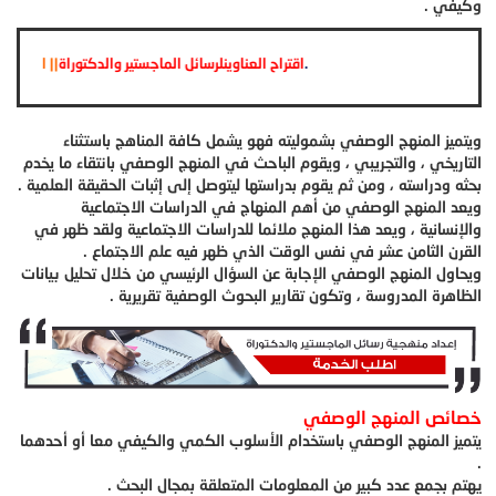
وكيفي .
.
اقتراح العناوينلرسائل الماجستير والدكتوراة
|
|
ويتميز المنهج الوصفي بشموليته فهو يشمل كافة المناهج باستثناء
التاريخي ، والتجريبي ، ويقوم الباحث في المنهج الوصفي بانتقاء ما يخدم
بحثه ودراسته ، ومن ثم يقوم بدراستها ليتوصل إلى إثبات الحقيقة العلمية .
ويعد المنهج الوصفي من أهم المنهاج في الدراسات الاجتماعية
والإنسانية ، ويعد هذا المنهج ملائما للدراسات الاجتماعية ولقد ظهر في
القرن الثامن عشر في نفس الوقت الذي ظهر فيه علم الاجتماع .
ويحاول المنهج الوصفي الإجابة عن السؤال الرئيسي من خلال تحليل بيانات
الظاهرة المدروسة ، وتكون تقارير البحوث الوصفية تقريرية .
خصائص المنهج الوصفي
يتميز المنهج الوصفي باستخدام الأسلوب الكمي والكيفي معا أو أحدهما
.
يهتم بجمع عدد كبير من المعلومات المتعلقة بمجال البحث .