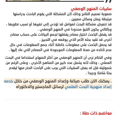
سلبيات المنهج الوصفي
صعوبة تعميم النتائج وذلك لأن المشكلة التي يقوم الباحث بدراستها
مرتبطة بزمان ومكان معينين .
قد تتعرض مشكلة البحث لعوامل قد تؤدي إلى تغيرها أو تسبب تطورها ،
وبالتالي يكون التنبؤ محدودا في المنهج الوصفي .
قد يفضل الباحث اختيار مصادر يفضلها لجمع البيانات على حساب مصادر
أخرى قد تفيد بحثه الأمر الذي يوقعه في التحييز .
قد يحصل الباحث على معلومات خاطئة أثناء جمع المعلومات في حال
عدم تأكده من صحة المعلومات الموجودة في المصادر التي عاد إليها .
وفي الختام نرى أن المنهج الوصفي من أكثر المنهاج استخداما في البحث
العملي ، وذلك لأنه يشمل عدد كبير من المناهج الأخرى ، وعلى الرغم من
شموليته فإن له بعض السلبيات التي يجب على الباحث الحذر منها ليقدم
بحثا شاملا وجيدا .
. يمكنك الان طلب صياغة وإعداد المنهج الوصفي من خلال
خدمه
إعداد منهجية البحث العلمي
لرسائل الماجستير والدكتوراه
مواضيع ذات صلة :