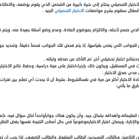
لاختبار التحصيلي يحتاج إلى خبرة كبيرة من الشخص الذي يقوم بوضعه، والاطلا
 المقال سنقوم بشرح مواصفات
الاختبار التحصيلي
الجيد .
الذي صمم لأجله، والالتزام بموضوع المادة، وعدم وضع أسئلة بعيدة عنه، ويتم 
 للجوانب
التي يُعنى بقياسها، إذ يتم فحص تلك الجوانب فحصاً دقيقاً، وتحديد جو
نتائج اختبار تحصيلي آخر، تم التأكد من صدقه وثباته .
 في المستقبل، ويكون ذلك بإجراءاختبار على عينة دراسية، وحفظ نتائج الاختبار،
 مدى صدق الاختبار .
إعادة الاختبار أكثر من مرة في نفسالشروط، بشرط أن لا يحدث أي تعلّم بين فترات 
طرق ما يأتي:
 لتعليماته،وأهدافه بشكل جيد، وأن يكون هناك جواباًواحداً لكل سؤال فيه، كم
 والإنارة، ويمكن اعتبار الاختبارموضوعياً في حال أعطى النتيجة نفسها بغض النظر
ق بين التلاميذ، وبالتالي التمييزبين الطالب المتفوق والطالب الضعيف، لذا يجب أن ت