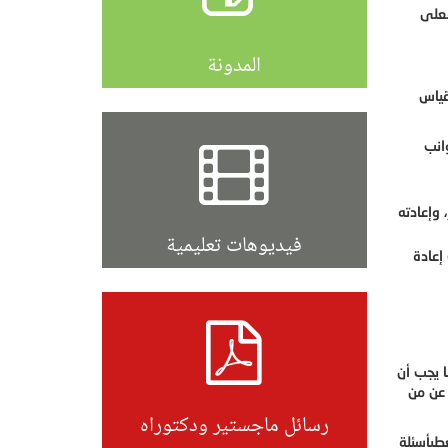
ععلى
المدونة
قياس
انب
 وإعادته
فيديوهات تعليمية
إعادة
ا يجب أن
 عن من
رسائل ماجستير ودكتوراه
عطيأسئلة