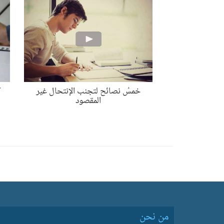
خمسُ نصائح لتجنب الإنتحال غير
ك
المقصود
من نحن