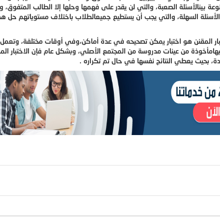
وعة بينالأسئلة الصعبة، والتي لن يقدر على فهمها وحلها إلا الطالب المتفوق، وا
لأسئلة السهلة، والتي يجب أن يستطيع جميعالطلاب باختلاف مستوياتهم حل هذ
الاختبار المقنن هو اختبار يمكن تصحيحه في عدة أماكن،وفي أوقات مختلفة، وتعم
فيهامأخوذة من عينات مدروسة من المجتمع الأصلي، وبشكل عام فإن الاختبار الم
ة، بحيث يعطي النتائج نفسها في حال تم تكراره .