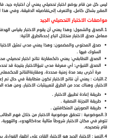
ليس كل من قام بوضع اختبار تحصيلي يعني أن اختباره جيد، فا
المقرر بشكل كامل، والتعرف إلىتفاصيله الدقيقة، وفي هذا
مواصفات الاختبار التحصيلي الجيد
1.الصدق والشمول: وهذا يعني أن يقوم الاختبار بقياس الهدف
معامل صدق الاختبار منخلال اتباع إحدىالطرق الآتية:
صدق المحتوى والمضمون: وهذا يعني مدى تمثيل الاختبار
السلوك فيها .
الصدق التطابقي: يعني ذلكمقارنة نتائج اختبار تحصيلي محددب
الصدق التنبؤي: أي معرفة مدى تنبؤالاختبار بنتيجة قد تحدث
مرة أخرى بعد مدة زمنية محددة، ومقارنةالنتائج للحكمعلى
2.الثبات : يعني أن نتائج الاختبار تكون متطابقةً في حال تم 
الاختبار، وهناك عدد من الطرق لتعيينثبات الاختبار، ومن هذه ال
طريقة إعادة تطبيق الاختبار .
طريقة التجزئة النصفية .
طريقة الصورتين المتكافئتين .
3.الموضوعية : تتحقق موضوعية الاختبار من خلال فهم الطالب
تتوفر في مكان الاختبار شروطاً مثاليةً عدةكالهدوء، والتهوية،
قام بتصحيحه.
4.
التميز : الاختبار الجيد هو الاختبار القادر على إظهار الفوار