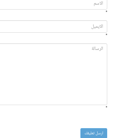
*
*
*