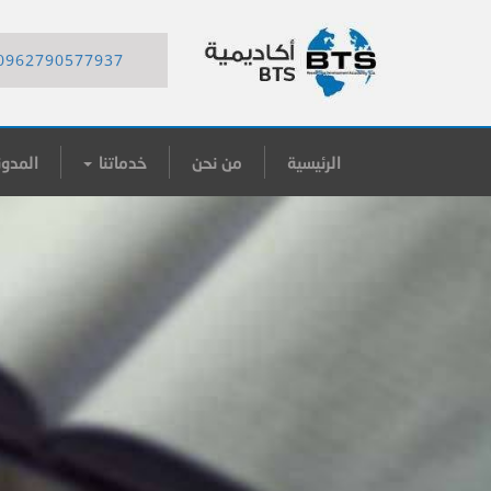
0962790577937
الرئيسية
من نحن
خدماتنا
المدون