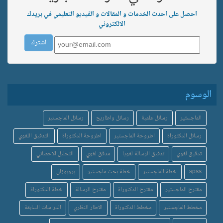
احصل على احدث الخدمات و المقالات و الفيديو التعليمي في بريدك
الالكتروني
الوسوم
الماجستير
رسائل علمية
رسائل واطاريح
رسائل الماجستير
رسائل الدكتوراة
اطروحة الماجستير
اطروحة الدكتوراة
التدقيق اللغوي
تدقيق لغوي
تدقيق الرسالة لغويا
مدقق لغوي
التحليل الاحصائي
spss
خطة الماجستير
خطة بحث ماجستير
بروبوزال
مقترح الماجستير
مقترح الدكتوراة
مقترح الرسالة
خطة الدكتوراة
مخطط الماجستير
مخطط الدكتوراة
الاطار النظري
الدراسات السابقة