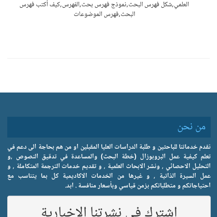
العلمي,شكل فهرس البحث,نموذج فهرس بحث,الفهرس,كيف أكتب فهرس
البحث,فهرس الموضوعات
من نحن
نقدم خدماتنا للباحثين و طلبة الدراسات العليا المقبلين او من هم بحاجة الى دعم في
تعلم كيفية عمل البروبوزال (خطة البحث) والمساعدة في تدقيق النصوص ,و
التحليل الاحصائي , ونشر الابحاث العلمية , و تقديم خدمات الترجمة المتكاملة , و
عمل السيرة الذاتية , و غيرها من الخدمات الاكاديمية كل بما يتناسب مع
احتياجاتكم و متطلباتكم بزمن قياسي وبأسعار منافسة . ابد.
اشترك في نشرتنا الاخبارية