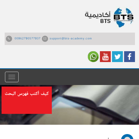
00962790577937
support@bts-academy.com
القائمة
كيف أكتب فهرس البحث