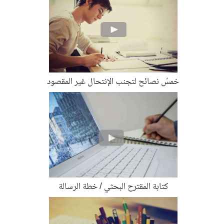
خمسُ نصائح لتجنب الإنتحال غير المقصود
كتابة المقترح البحثي / خطة الرسالة