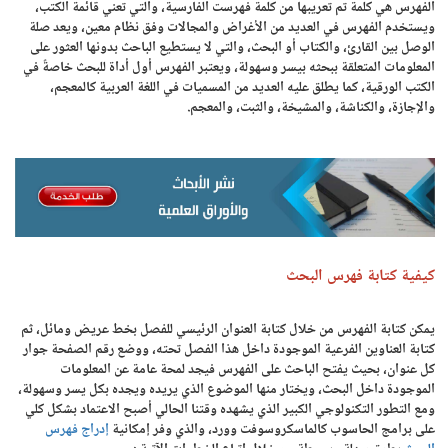
الفهرس هي كلمة تم تعريبها من كلمة فهرست الفارسية، والتي تعني قائمة الكتب،
ويستخدم الفهرس في العديد من الأغراض والمجالات وفق نظام معين، ويعد صلة
الوصل بين القارئ، والكتاب أو البحث، والتي لا يستطيع الباحث بدونها العثور على
المعلومات المتعلقة ببحثه بيسر وسهولة، ويعتبر الفهرس أول أداة للبحث خاصةً في
الكتب الورقية، كما يطلق عليه العديد من المسميات في اللغة العربية كالمعجم،
والإجازة، والكناشة، والمشيخة، والثبت، والمعجم.
كيفية كتابة فهرس البحث
يمكن
كتابة الفهرس من خلال كتابة العنوان الرئيسي للفصل بخط عريض ومائل، ثم
كتابة العناوين الفرعية الموجودة داخل هذا الفصل تحته، ووضع رقم الصفحة جوار
كل عنوان، بحيث يفتح الباحث على الفهرس فيجد لمحة عامة عن المعلومات
الموجودة داخل البحث، ويختار منها الموضوع الذي يريده ويجده بكل يسر وسهولة،
ومع التطور التكنولوجي الكبير الذي يشهده وقتنا الحالي أصبح الاعتماد بشكل كلي
على برامج الحاسوب كالماسكروسوفت وورد، والذي وفر إمكانية
إدراج فهرس