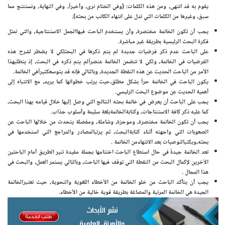
يقوم به قد انتهى، ومن هذه الكلمات: (وفي الختام نرى، وأخيراً، وفي النهاية، ونستنتج مما
سبق، وغيرها من الكلمات التي تدل على انتهاء الكاتب من بحثه).
يجب أن تكون الخاتمة مختصرة، وأن يستخدم الباحث فيهاالجمل الاستنتاجية، والتي تمثل
فكرة البحث الرئيسية بطريقة غير مباشرة.
على الباحث عدم ذكر فرضيات جديدة لم يتم ذكرها في البحثلكي لا يضطر لشرح هذه
الفرضيات في الخاتمة، ولكي لا تتضمن الخاتمة عنصراًلم يتم ذكره في البحث، إذ يتطلبهذا
الأمر من الباحث الحديث عن هذه النقطة الجديدة، وبالتالي فإنه قد يتوسعكثيراًفي الخاتمة.
يكون الباحث في الخاتمة حراً بشكل مطلق،حيث يرتب خطواتها كما يريد، مع الانتباه إلى
أهمية الحديث عن موضوع البحث الرئيسي.
يجب على الباحث أن يعرض في خاتمة بحثه النتائج التي وصل إليها خلال قيامه بهذا البحث،
كما عليه ذكر كافة الاستنتاجات، وكتابةالخاتمةبلغة سليمة وأسلوب جذاب.
يجب أن تكون الخاتمة مختصرة، وموجزة، وشاملة، ومفصلة يتحدث من خلالها الباحث عن
الصعوبات التي واجهته أثناء كتابةالبحث، ثم يرتبالمصادر والمراجع التي استخدمها في
بحثه،ويكتبالتوصيات بعد الانتهاءمن الخاتمة .
تعد الخاتمة جيدةً في حال استطاع الباحث اختتامها بجملة مفيدة تنير الطريق أمام الباحثين
الآخرين لإكمال البحث من النقطة التي توقف فيها الباحث، وبالتالي يستمر العمل، والبحث في
هذا المجال .
يجب أن يتأكد الباحث من خلو الخاتمة من الأخطاء اللغوية والنحوية، حيث تعتبرالخاتمة
الجيدة هي الخاتمة المرتبة والمصاغة بطريقة قوية خالية من الأخطاء.