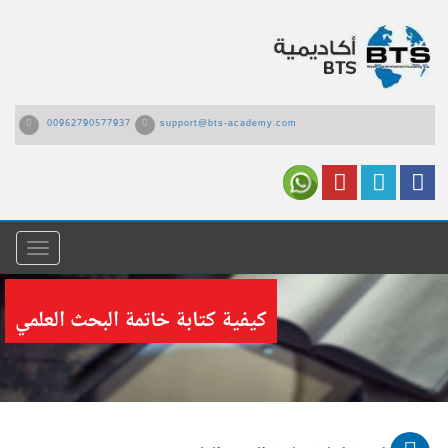
00962790577937
support@bts-academy.com
القائمة
كيفية كتابة خاتمة البحث العلمي