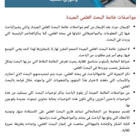
مواصفات خاتمة البحث العلمي الجيدة
الإيجاز، حيث يعد الإيجاز من أهم مواصفات خاتمة البحث العلمي الجيدة، والتي يشيرالباحث
فيها إلى المعلومات والمواضيعالتي تناولها في بحثه العلمي، كما يذكرالعناصر الرئيسية التي
وردت في البحث.
لا تتجاوز خاتمة البحث العلمي الجيدة الحجم المقرر لها، إذ إنتجاوزها لهذا الحد يعني التوسع
فيها، وهو أمر غير مطلوب من الباحث.
صياغة الخاتمة بأسلوب متناسق للغاية، بحيث تعرض الخاتمة النقاط التي مر بها البحث بشكل
متسلسل بحسب ووردها في البحث العلمي.
ذكر التجربة التي خاضهاالباحث في بحثه العلمي، حيث يتم تحديدمنهج البحث الذي اختاره،
والأسباب التي دفعته لاختيار هذا المنهج، والصعوبات التي واجهته خلال قيامه بالبحث
العلمي.
من مواصفات الخاتمة الجيدة أن يقوم الباحث بذكر توصيات البحث لكي يستفيد من هذه
التوصيات باحثين آخرين، ولكي تكون هذه التوصيات بمثابة عناوين لبحوث جديدة يقومون
بها.
تقديم مجموعة من النصائحالتي تساعد قارئ البحث العلمي على الاستفادة منها، وتجنبه
الأخطاء التي وقع بها الباحث في بحثه، والمواضيعالتي تمت دراستها.
كتابة الشكر والإشادة بالجهةالتي ساهمت في إنجاز البحث العلمي، وإعداده بطريقة مميزة
للغاية.