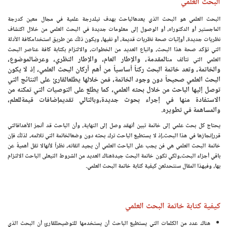
البحث العلمي
البحث العلمي هو البحث الذي يعدهالباحث بهدف نيلدرجة علمية في مجال معين كدرجة
الماجستير أو الدكتوراه، أو الوصول إلى معلومات جديدة في البحث العلمي من خلال اكتشاف
نظريات جديدة، أوإثبات صحة نظريات قديمة، أو نفيها، ويكون ذلك عن طريق استخدامكافة الأدلة
التي تؤكد صحة هذا البحث، واتباع العديد من الخطوات، والالتزام بكتابة كافة عناصر البحث
المقدمة، والإطار العام، والإطار النظري، وعرضالموضوع،
العلمي التي تتألف من
والخاتمة، وتعد خاتمة البحث ركناً أساسياً من أهم أركان البحث العلمي، إذ لا يكون
البحث العلمي صحيحاً دون وجود الخاتمة، فمن خلالها يطلعالقارئ على النتائج التي
توصل إليها الباحث من خلال بحثه العلمي، كما يطلع على التوصيات التي تمكنه من
الاستفادة منها في إجراء بحوث جديدة،وبالتالي تقديمإضافات قيمةللعلم،
والمساهمة في تطويره.
يحتاج كل بحث علمي إلى خاتمة تبين أنهقد وصل إلى النهاية، وأن الباحث قد أنجز الأهدافالتي
قررإنجازها في هذا البحث،إذ لا يستطيع الباحث ترك بحثه دون وضعالخاتمة التي تلائمه، لذلك فإن
خاتمة البحث العلمي هي فن يجب على الباحث العلمي أن يجيد اتقانه، نظراً لأنهالا تقل أهميةً عن
باقي أجزاء البحث،ولكي تكون خاتمة البحث جيدةهناك العديد من الشروط التيعلى الباحث الالتزام
بها، وفيهذا المقال سنتحدثعن كيفية كتابة خاتمة البحث العلمي.
كيفية كتابة خاتمة البحث العلمي
هناك عدد من الكلمات التي يستطيع الباحث أن يستخدمها للتوضيحللقارئ أن البحث الذي