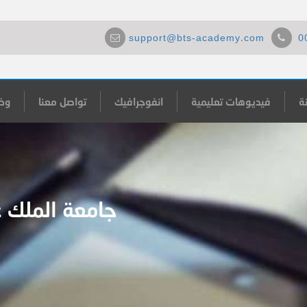
support@bts-academy.com
0
ة
فيديوهات تعليمية
انفوجرافيك
تواصل معنا
وظ
جامعة الملك عب