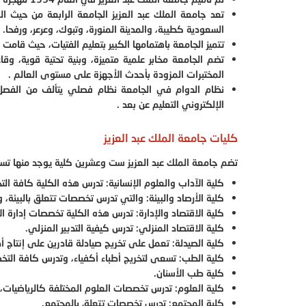
تعد جامعة الملك عبد العزيز الجامعة الرابعة من حيث
السعودية كطيبة، والمدينة المنورة، وتبوك، وعرعر، ورفحا.
تتميز الجامعة باهتمامها الكبير بتعليم الفتيات، حيث قامت
تضم الجامعة مخابر علمية متميزة، وبنية تحتية قوية، وق
المختبرات المزودة بأحدث الأجهزة على مستوى العالم .
نظام الدوام في الجامعة نظام فصلي يتألف من الفصل ا
الإلكتروني التعليم عن بعد .
كليات جامعة الملك عبد العزيز
تضم جامعة الملك عبد العزيز ست وعشرين كلية يوجد منها تسع
كلية الآداب والعلوم الإنسانية: تدرس هذه الكلية كافة ال
كلية الأرصاد والبيئة: والتي تدرس تخصصات تتعلق بالبيئة،
كلية الاقتصاد والإدارة: تدرس هذه الكلية تخصصات إدارة ال
كلية الاقتصاد المنزلي: تدرس كيفية التدبير المنزلي.
كلية الصيدلة: تعمل على تخريج صيادلة قادرين على إنتاج أ
كلية الطب: تسعى لتخريج أطباء أكفياء، وتدرس كافة التخ
كلية طب الأسنان.
كلية العلوم: تدرس تخصصات العلوم المختلفة كالرياضيات، وا
كلية المجتمع: تدرس تخصصات تتعلق بالمجتمع.