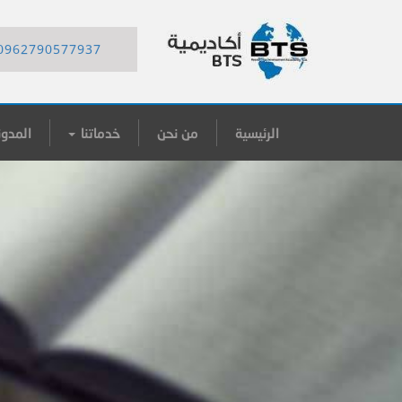
0962790577937
الرئيسية
من نحن
خدماتنا
المدون