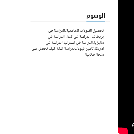
الوسوم
تحصيل القبولات الجامعية,الدراسة في
بريطانيا,الدراسة في كندا, الدراسة في
ماليزيا,الدراسة في استراليا,الدراسة في
امريكا,تامين قبولات,دراسة اللغة,كيف تحصل على
منحة طلابية