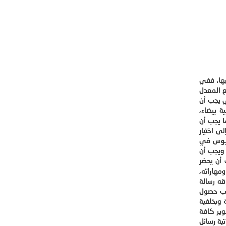
ها، ففي
 المعدل
ي يجب أن
ة بيضاء،
ا يجب أن
ى اختيار
وريوس في
 ويجب أن
 أن يحضر
مهاراته،
قه رسالة
طلب حصول
 وبخلفية
ير كافة
ية رسائل