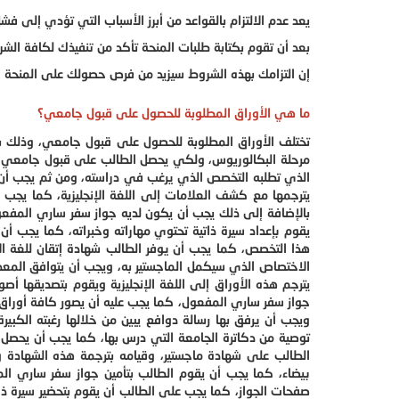
يعد عدم الالتزام بالقواعد من أبرز الأسباب التي تؤدي إلى ف
بعد أن تقوم بكتابة طلبات المنحة تأكد من تنفيذك لكافة ال
إن التزامك بهذه الشروط سيزيد من فرص حصولك على المنحة ال
ما هي الأوراق المطلوبة للحصول على قبول جامعي؟
تختلف الأوراق المطلوبة للحصول على قبول جامعي، وذلك 
مرحلة البكالوريوس، ولكي يحصل الطالب على قبول جامعي ي
الذي تطلبه التخصص الذي يرغب في دراسته، ومن ثم يجب أن يق
يترجمها مع كشف العلامات إلى اللغة الإنجليزية، كما يجب 
بالإضافة إلى ذلك يجب أن يكون لديه جواز سفر ساري المفعو
يقوم بإعداد سيرة ذاتية تحتوي مهاراته وخبراته، كما يجب أن 
هذا التخصص، كما يجب أن يوفر الطالب شهادة إتقان للغة ال
الاختصاص الذي سيكمل الماجستير به، ويجب أن يتوافق المع
يترجم هذه الأوراق إلى اللغة الإنجليزية ويقوم بتصديقها أص
جواز سفر ساري المفعول، كما يجب عليه أن يصور كافة أوراق ا
ويجب أن يرفق بها رسالة دوافع يبين من خلالها رغبته الكب
توصية من دكاترة الجامعة التي درس بها، كما يجب أن يحصل عل
الطالب على شهادة ماجستير، وقيامه بترجمة هذه الشهادة و
بيضاء، كما يجب أن يقوم الطالب بتأمين جواز سفر ساري ال
صفحات الجواز، كما يجب على الطالب أن يقوم بتحضير سيرة ذاتي