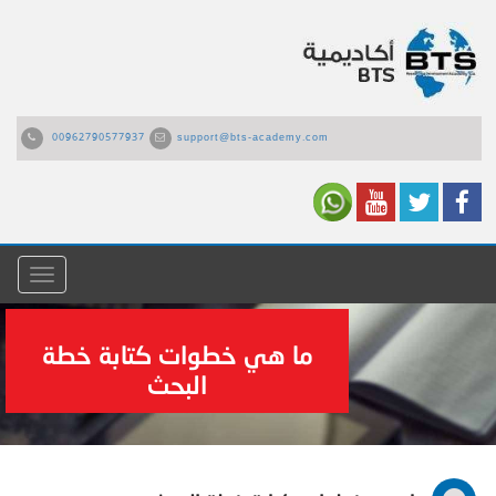
00962790577937
support@bts-academy.com
القائمة
ما هي خطوات كتابة خطة
البحث