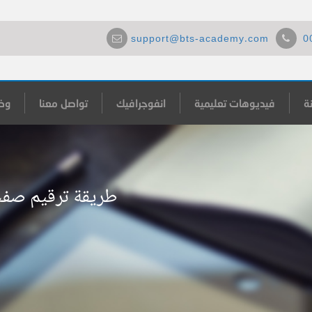
support@bts-academy.com
0
ة
فيديوهات تعليمية
انفوجرافيك
تواصل معنا
وظ
طريقة ترقيم صفح