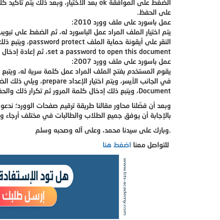
الضغط على الموافقة ok بعد الاختيار، وبعد ذلك يتم تأكيد كلمة السر مرة أخرى، ثم الضغط
على الحفظ.
عمل باسورد على ملف وورد 2010:
يتم اختيار الملف المراد عمل الباسورد له، ثم الضغط على تبويب الاستعراض ew
النقر على أيقونة حماية الملف password protect، ويتبع ذلك إدخال كلمة السر في الجزء المدون به
set a password to open this document، ثم إعادة إدخال الكلمة مرة أخرى، ثم الحفظ.
عمل باسورد على ملف وورد 2007:
يقوم المستخدم بفتح الملف المراد عمل كلمة سرية له، ويتبع ذلك الضغط 
في الجانب الأيسر، ويتم اختيار الإعداد prepare، ويلي ذلك الضغط على خيار التشفير Encrypt
Document، ويتبع ذلك إدخال كلمة المرور ثم تكرار ذلك والحفظ.
وبعد أن فصَّلنا محاور مقالنا طريقة ترقيم صفحات الوورد؛ ندعو
بالإجابة أن يوفق جميع الطلاب والطالبات في مختلف أرجاء و
.وبارك على سيدنا محمد، وعلى آله وصحبه وسلم
للتواصل معنا
اضغط هنا