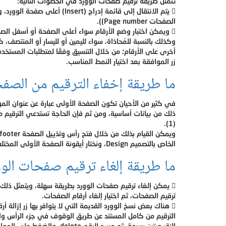
تتمثل طريقة ترقيم صفحات الوورد في الخطوات التالية:
 يتم الانتقال إلى قائمة إدراج (Insert) أعلى صفحة الوورد، وبعد ذلك يتم النقر على أرقام
الصفحات Page number)).
 ويمكن اختبار وضع الأرقام سواء أعلى الصفحة أو أسفل الصفحة من خلال الموضوع،
وكذلك بالنسبة للمُحاذاة، سواء لليمين أو لليسار أو المنتصف، 
أخرى على الأرقام؛ من خلال التنسيق وفقًا لمتطلبات المستخد
زر الموافقة بعد اختيار النمط المناسب.
ما طريقة إخفاء الترقيم من الصفح
في كثير من الأحيان تكون الصفحة الأولى عبارة عن عنوان المو
ذلك من بيانات أساسية، ومن ثم فإن الحاجة تستدعي الترقيم م
(1).
ويمكن القيام بذلك من خلال فتح رأس وتذييل الصفحة Head&amp;footer، وبناءً على ذلك يظهر الشريط
الخاص بالتصميم Design، ونختار أيقونة الصفحة الأولى المختلفة different first page
ما طريقة إلغاء ترقيم صفحات الو
 يمكن إلغاء ترقيم صفحات الوورد بطريقة سهلة، ويتمثل ذلك في الانتقال قائمة إدراج ثم
ترقيم الصفحات، ثم اختيار إلغاء أرقام الصفحات.
 هناك بعض نسخ الوورد القديمة التي لا يتوافر بها زر إزالة أرقام الصفحات، ويمكن إلغاء
الترقيم من كامل المستند عن طريق الوقوف في جزء الرأس وال
النقر مرتين بسرعة، ثم مسح الرقم delete، والضغط على الموافقة فيزول الترقيم من كافة