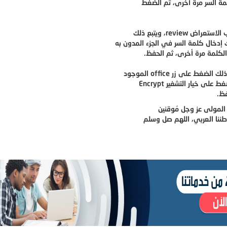
revi، ويتبع ذلك
على زر office الموجود
 المولى عز وجل مُوقنين
طننا العربي، اللهم صل وسلم