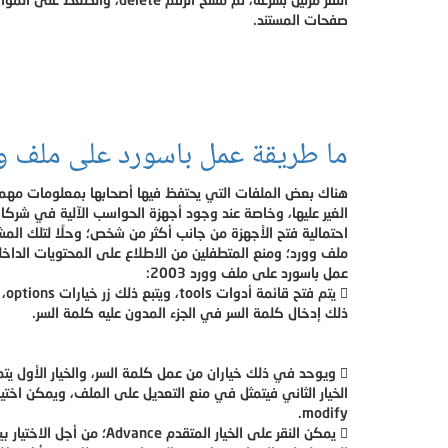
صفحات المستند.
ما طريقة عمل باسورد على ملف و
هناك بعض الملفات التي يحتفظ فيها أصحابها بمعلومات مهمة
الغير عليها، وخاصة عند وجود أجهزة الحواسب الآلية في شركات
احتمالية فتح الأجهزة من جانب أكثر من شخص؛ وحلًا لتلك ال
ملف وورد؛ ومنع المتطفلين من الاطلاع على المحتويات الداخلي
عمل باسورد على ملف وورد 2003:
 يتم فتح قائمة أدوات tools، ويتبع ذلك زر خيارات options، ثم تبويب الأمان security، ويتبع
ذلك إدخال كلمة السر في الجزء المدون عليه كلمة السر.
 ويوحد في ذلك خياران من عمل كلمة السر، والخيار الأول يتمثل في قفل المستند، أما
الخيار الثاني فيتمثل في منع التعديل على الملف، ويمكن اختيار قفل الم
modify.
 يمكن النقر على الخيار المتقدم Advance؛ من أجل الاختيار بين طرق مختلفة للتشفير، ثم يتم