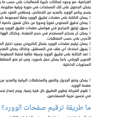
افتراضية، مع وجود إمكانات كبيرة للمعالجات على حسب ما ي
يمكن الحصول على تلك المستندات في صورة ورقية مطبوعة.
يتسم برنامج الوورد بالعديد من الخصائص، وسنلقي الضوء على أ
 يمكن الكتابة على صفحات تطبيق الوورد وفقًا لمجموعة كبيرة من اللغات.
 يمكن تدقيق المحتوى لغويًا ونحويًا من خلال تفعيل خاصية المدقق.
 يسهل توثيق المراجع في هوامش صفحات تطبيق الوورد وبصيغ مختلفة.
 يمكن أن يتحكم المستخدم في حجم الصفحة، وكذلك الهوامش، مع توافر عديد من الخيارات
الأخرى على حسب المتطلبات.
 يمكن ترقيم صفحات الوورد بشكل إلكتروني بمجرد اختيار المستخدم للأيقونة المتعلقة بذلك.
 يسهل استدعاء أي ملف في المستقبل، وكذلك يمكن التعديل على ما تم حفظه من قبل.
 تعد الكتابة على تطبيق الوورد وسيلة مثالية لحفظ المعلومات وحمايتها، وذلك على عكس
التدوين الورقي، كما يمكن عمل باسورد، ومن ثم منع المتطفل
المحتويات الداخلية.
 يمكن وضع الجدول والصور والمخططات البيانية والعديد من الأشكال ضمن محتويات
صفحة الوورد.
 تقوم الشركة بتطوير التطبيق كل فترة زمنية، ويتم إصدار تحسينات وتعديلات، وبما يساهم
في تحسين تجربة المستخدمين.
ما طريقة ترقيم صفحات الوورد؟