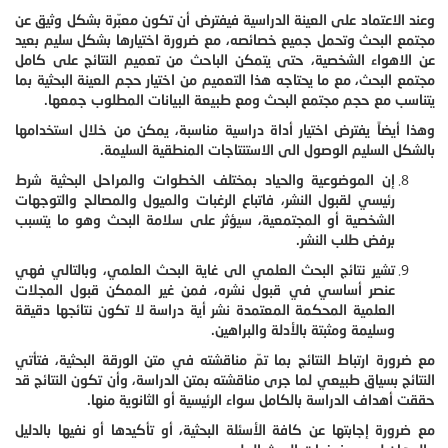
وعند الاعتماد على العينة الدراسية فيفترض أن تكون معبّرة بشكل وثيق عن
مجتمع البحث وتحمل جميع خصائصه، مع ضرورة اختيارها بشكل سليم بعيد
عن الاهواء الشخصية، حتى يتمكن الباحث من تعميم النتائج على كامل
مجتمع البحث، مع ما يحتاجه هذا التعميم من اختيار حجم العينة البحثية بما
يتناسب مع حجم مجتمع البحث ومع طبيعة البيانات المطلوب جمعها.
وهذا أيضاً يفترض اختيار أداة دراسية مناسبة، يمكن من خلال استخدامها
بالشكل السليم الوصول الى الاستنتاجات المنطقية السليمة.
إن الموضوعية والحياد بمختلف الخطوات والمراحل البحثية شرط
رئيسي لقبول النشر، فاتباع الرغبات والميول والمصالح والتوجهات
الشخصية أو المجتمعية، سيؤثر على سلامة البحث وهو ما يتسبب
برفض طلب النشر.
تشير نتائج البحث العلمي الى غاية البحث العلمي، وبالتالي فهي
عنصر أساسي في قبول نشره، فمن غير الممكن قبول المجلات
العلمية المحكمة المعتمدة نشر أية دراسة لا تكون نتائجها دقيقة
وسليمة ومثبتة بالأدلة والبراهين.
مع ضرورة ارتباط النتائج بما تمّ مناقشته في متن الورقة البحثية، فتأتي
النتائج بسياق طبيعي لما جرى مناقشته بمتن الدراسة، وأن تكون النتائج قد
حققت أهداف الدراسة بالكامل سواء الرئيسية أو الثانوية منها.
مع ضرورة إجابتها عن كافة الأسئلة البحثية، أو تأكيدها أو نفيها بالدليل