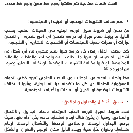
الست كلمات مفتاحية تتم كتابتها بحجم خط معين ونوع خط محدد.
عدم مخالفة التشريعات الوضعية أو الدينية او المجتمعية:
من ضمن أبرز شروط قبول الورقة البحثية في المجلات العلمية بحسب
الدليل ما يرتبط بعدم قبول أية دراسة تتضمن أي أمور عنصرية، أو تتضمن
عبارات أو فقرات مسيئة للمجتمعات أو الشخصيات الاعتبارية أو الطبيعية.
كما يتضمن الدليل رفض كل دراسة فيها تمييز عنصري من أي شكل من
أشكال العنصرية، او فيها ما يخالف الايديولوجيات والعادات والتقاليد
المجتمعية، او فيها مخالفة التشريعات الوضعية، او تخالف الأديان، وغيرها
من امور مماثلة.
هذا وتطلب العديد من المجلات من الباحث العلمي تعهد خطي بتحمله
المسؤولية الكاملة عن كل ما تتضمنه دراسته البحثية، وبأنها لا تخالف
التشريعات الوضعية او الاديان أو العادات والأعراف المجتمعية.
تنسيق الأشكال والجداول والملاحق:
تحدد شروط القبول للورقة البحثية المرتبطة بإعداد الجداول والأشكال
والملاحق، ومنها أن يكون هناك أرقام تسلسلية خاصة بكل أداة منها، بحيث
يوضع للجداول لوحدها والملاحق لوحدها والأشكال لوحدها أرقام
متسلسلة وعنوان لكل منها، ويحدد الدليل مكان الترقيم والعنوان، والشكل