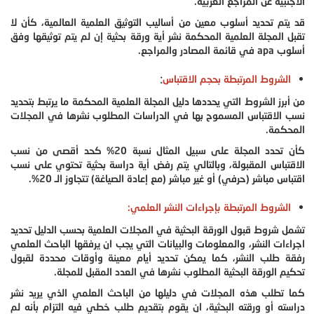
الاجنبية عن المراجع العربية.
قد يتم تحديد أسلوب معين من أساليب التوثيق العلمية العالمية، كأن لا
تقبل المجلة العلمية المحكمة نشر أية ورقة بحثية إن لم يتم توثيقها وفق
أسلوب apa في قائمة المصادر والمراجع.
:
الشروط المرتبطة بحجم الاقتباس
من أبرز الشروط التي يحددها دليل المجلة العلمية المحكمة ما يرتبط بتحديد
نسب الاقتباس المسموح بها في الدراسات المطلوب نشرها في المجلات
المحكمة.
كأن تحدد المجلة على سبيل المثال نسبة 20% كحد أقصى من نسب
الاقتباس المقبولة، وبالتالي يتم رفض أية دراسة بحثية تحتوي على نسب
اقتباس مباشر (حرفي) أو غير مباشر (مع إعادة الصياغة) تتجاوز الـ 20%.
الشروط المرتبطة بإجراءات النشر العلمي:
تشمل شروط قبول الورقة البحثية في المجلات العلمية بحسب الدليل تحديد
اجراءات النشر، والمعلومات والبيانات التي يجب ان يرفقها الباحث العلمي
رفقة طلب النشر، كما يمكن تحديد أيام معينة وأوقات محددة لقبول
تحكيم الورقة البحثية المطلوب نشرها في العدد المقبل للمجلة.
كما تطلب هذه المجلات في دليلها من الباحث العلمي الذي يريد نشر
دراسته أو ورقته البحثية، ان يقوم بتقديم طلب خطي فيه التزام بأنه لم