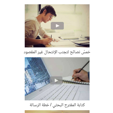
خمسُ نصائح لتجنب الإنتحال غير المقصود
كتابة المقترح البحثي / خطة الرسالة