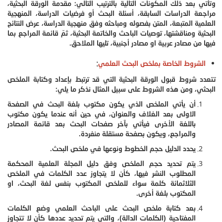
وتأتي بعد ذلك المكونات التالية بالترتيب التالي: مقدمة الورقة البحثية،
مراجعة الدراسات السابقة، أسئلة البحث أو فرضيات الدراسة، المنهجية
العلمية المتبعة، المتن بفصوله ومباحثه وفق منهجية الدراسة، عرض النتائج
البحثية ومناقشتها، توصيات الباحث والخاتمة البحثية، ثمّ قائمة المراجع بما
فيها من مصادر عربية او مصادر أجنبية، تليها الملاحق.
:
الشروط الخاصة بملخص البحث العلمي
تتعدد شروط قبول الورقة البحثية التي قد ترتبط بإعداد وكتابة الملخص
البحثي، ومن هذه الشروط على سبيل المثال نذكر ما يلي:
أن يأتي الملخص الذي يكون مكتوب بلغة البحث في الصفحة
الاولى بعد الغلاف والعنوان، في حين أنه عندما يكون مكتوب
باللغة الأخرى فيأتي بآخر صفحات البحث بعد قائمة المصادر
والمراجع، ويكون بصفحة مستقلة منفردة.
يحدد الدليل حجم الخطوط ونوعها في ملخص البحث.
يتم تحديد حجم الملخص وفق دليل المجلة العلمية المحكمة
المطلوب النشر فيها، كأن لا يتجاوز عدد الكلمات في الملخص
الثلاثمائة كلمة سواء للملخص المكتوب بنفس لغة البحث، او
المكتوب بلغة أخرى.
بعد كتابة ملخص البحث على الباحث العلمي وضع الكلمات
المفتاحية (الكلمات الدالة)، والتي يتم تحديد عددها كأن لا تتجاوز