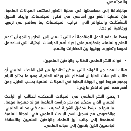
والمجتمعي.
فبالإضافة إلى مساهمتها في عملية التطور لمختلف المجالات العلمية،
فإن لعملية النشر دور أساسي في تطور المجتمعات، وإيجاد الحلول
للمشكلات والظواهر التي تواجه المجتمعات بما يساهم في ترقيها
ورفاهية أفرادها.
وهذا ما يدفع الدول المتقدمة أو التي تسعى إلى التطور والنمو أن تدعم
العلم والعلماء، وتحفزهم على إجراء أهم الدراسات البحثية، التي تساعد عل
نموها وتطورها ورقيها بين الحضارات والأمم.
فوائد النشر العلمي للطلاب والباحثين العلميين:
هناك العديد من الفوائد التي يمكن تحقيقها من قبل الباحث العلمي أو
طالب الدراسات العليا إن استطاع نشر ورقته العلمية، وهو ما يحتاج التزام
بجميع شروط قبول الورقة البحثية في المجلات العلمية بحسب الدليل، ومن
أهم هذه الفوائد نذكر ما يلي:
يحقق النشر العلمي في المجلات المحكمة للطالب أو الباحث
العلمي الذي يتمكن من نشر دراسته العلمية فوائد معنوية مهمة،
بما فيها ما يرتبط بتحقيق الشهرة فيعرف اسمه في مجاله العلمي،
وبالخصوص مع تسجيل اسم الباحث العلمي في المجلة العلمية
المعتمدة إلى جانب أبرز العلماء والباحثين العلميين والاساتذة
الجامعيين الذين ينتمون إلى مجاله العلمي.