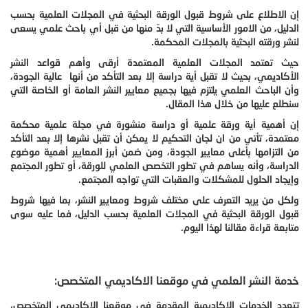
إن الاطلاع على شروط قبول الورقة البحثية في المجلات العلمية بحسب
الدليل، من الامور الأساسية التي لا بدّ منها من قبل أي باحث علمي يسعى
لنشر ورقته البحثية بالمجلات المحكمة.
حيث تعتمد المجلات العلمية المعتمدة أرقى وأهم قواعد النشر
الأكاديمي، بحيث لا تقبل أية دراسة إلا بعد التأكد من أنها عالية الجودة،
وأن الباحث العلمي يلتزم فيها بجميع معايير النشر العامة أو الخاصة التي
سنطلع عليها من خلال هذا المقال.
إن أهمية أية ورقة علمية أو دراسة منشورة في مجلة علمية محكمة
معتمدة، تأتي من ان لجان التحكيم لا يمكن أن تقبل نشرها إلا بعد التأكد
من التزامها بأعلى معايير الجودة، ومن ضمن أبرز المعايير أهمية موضوع
الدراسة، وأنه يساهم في تطور التخصص العلمي للورقة، أو تطور المجتمع
وإيجاد الحلول للمشكلات والعقبات التي تواجه المجتمع.
ولكل من يريد التعرف على مختلف شروط ومعايير النشر، بما فيها شروط
قبول الورقة البحثية في المجلات العلمية بحسب الدليل، فما عليه سوى
متابعة قراءة مقالنا لهذا اليوم.
خدمة النشر العلمي في موقعنا الاكاديمي المتخصص:
تتعدد الخدمات الاكاديمية المقدمة في موقعنا الاكاديمي المتخصص،