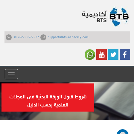
00962790577937
support@bts-academy.com
القائمة
شروط قبول الورقة البحثية في المجلات
العلمية بحسب الدليل‎