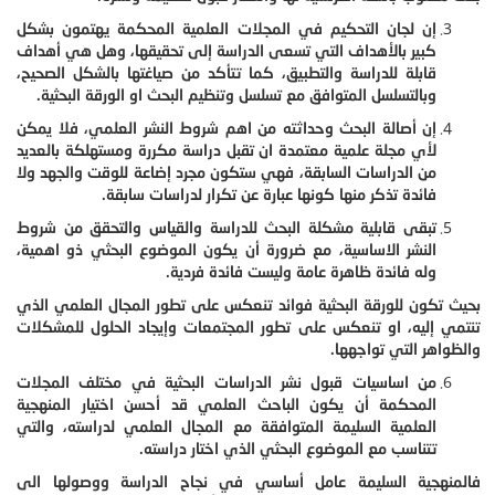
إن لجان التحكيم في المجلات العلمية المحكمة يهتمون بشكل
كبير بالأهداف التي تسعى الدراسة إلى تحقيقها، وهل هي أهداف
قابلة للدراسة والتطبيق، كما تتأكد من صياغتها بالشكل الصحيح،
وبالتسلسل المتوافق مع تسلسل وتنظيم البحث او الورقة البحثية.
إن أصالة البحث وحداثته من اهم شروط النشر العلمي، فلا يمكن
لأي مجلة علمية معتمدة ان تقبل دراسة مكررة ومستهلكة بالعديد
من الدراسات السابقة، فهي ستكون مجرد إضاعة للوقت والجهد ولا
فائدة تذكر منها كونها عبارة عن تكرار لدراسات سابقة.
تبقى قابلية مشكلة البحث للدراسة والقياس والتحقق من شروط
النشر الاساسية، مع ضرورة أن يكون الموضوع البحثي ذو اهمية،
وله فائدة ظاهرة عامة وليست فائدة فردية.
بحيث تكون للورقة البحثية فوائد تنعكس على تطور المجال العلمي الذي
تنتمي إليه، او تنعكس على تطور المجتمعات وإيجاد الحلول للمشكلات
والظواهر التي تواجهها.
من اساسيات قبول نشر الدراسات البحثية في مختلف المجلات
المحكمة أن يكون الباحث العلمي قد أحسن اختيار المنهجية
العلمية السليمة المتوافقة مع المجال العلمي لدراسته، والتي
تتناسب مع الموضوع البحثي الذي اختار دراسته.
فالمنهجية السليمة عامل أساسي في نجاح الدراسة ووصولها الى