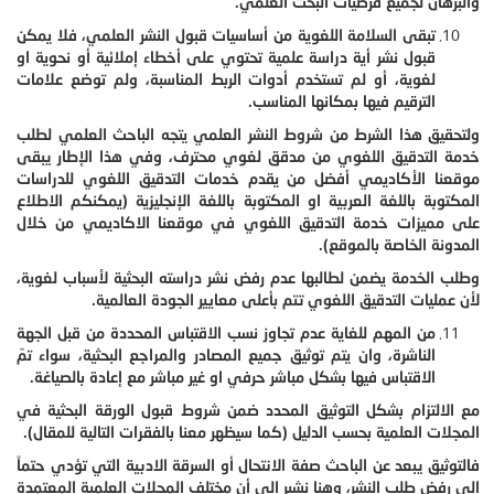
والبرهان لجميع فرضيات البحث العلمي.
تبقى السلامة اللغوية من أساسيات قبول النشر العلمي، فلا يمكن
قبول نشر أية دراسة علمية تحتوي على أخطاء إملائية أو نحوية او
لغوية، أو لم تستخدم أدوات الربط المناسبة، ولم توضع علامات
الترقيم فيها بمكانها المناسب.
ولتحقيق هذا الشرط من شروط النشر العلمي يتجه الباحث العلمي لطلب
خدمة التدقيق اللغوي من مدقق لغوي محترف، وفي هذا الإطار يبقى
موقعنا الأكاديمي أفضل من يقدم خدمات التدقيق اللغوي للدراسات
المكتوبة باللغة العربية او المكتوبة باللغة الإنجليزية (يمكنكم الاطلاع
على مميزات خدمة التدقيق اللغوي في موقعنا الاكاديمي من خلال
المدونة الخاصة بالموقع).
وطلب الخدمة يضمن لطالبها عدم رفض نشر دراسته البحثية لأسباب لغوية،
لأن عمليات التدقيق اللغوي تتم بأعلى معايير الجودة العالمية.
من المهم للغاية عدم تجاوز نسب الاقتباس المحددة من قبل الجهة
الناشرة، وان يتم توثيق جميع المصادر والمراجع البحثية، سواء تمّ
الاقتباس فيها بشكل مباشر حرفي او غير مباشر مع إعادة بالصياغة.
مع الالتزام بشكل التوثيق المحدد ضمن شروط قبول الورقة البحثية في
المجلات العلمية بحسب الدليل (كما سيظهر معنا بالفقرات التالية للمقال).
فالتوثيق يبعد عن الباحث صفة الانتحال أو السرقة الادبية التي تؤدي حتماً
الى رفض طلب النشر، وهنا نشير إلى أن مختلف المجلات العلمية المعتمدة