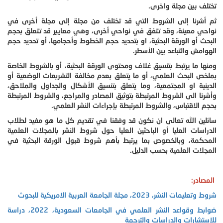
تختلف بين مجلة واخرى.
ثم أشرنا إلى الشروط التي قد تختلف من مجلة إلى مجلة أخرى في
نواحي معينة، وقد تتفق في نواحي أخرى، وهي معايير قد تتعلق بحجم
البحث أو الورقة البحثية، او بتحديد حجم الخطوط وأحجامها، أو تحديد حجم
الهوامش والتباعد بين الأسطر.
ومنها ما يرتبط بتنسيق غلاف ومحتوى الورقة البحثية، أو بالشروط الخاصة
بملخص البحث العلمي، أو ما يتعلق بعدم مخالفة التشريعات الوضعية أو
الدينية او المجتمعية، وما يتعلق بتنسيق الأشكال والجداول والملاحق،
وأشرنا الى الشروط المرتبطة بتوثيق المصادر والمراجع، والشروط المرتبطة
بحجم الاقتباس، والشروط المرتبطة بإجراءات النشر العلمي.
سائلين الله تعالى ان نكون قد وفقنا في تقديم كل ما هو مفيد لطلاب
الدراسات العليا أو الباحثين العليا حول شروط النشر بالمجلات العلمية
المحكمة، وبالخصوص بما يرتبط بأهم شروط قبول الورقة البحثية في
المجلات العلمية بحسب الدليل.
المصادر:
شروط وتعليمات النشر، 2023، مجلة الجامعة العربية الامريكية للبحوث
ضوابط وقواعد النشر العلمي في الجامعات السعودية، 2022، دراسة
للاستشارات والدراسات والترجمة