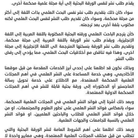
يقدّم طلب نشر لنفس الورقة البحثية إلى أية مجلة علمية محكمة أخرى.
سواء كان ذلك بتقديم طلب نشر نفس البحث العلمي بذات اللغة إلى أكثر
من مجلة محكمة، وسواء كان تقديم طلب النشر لنفس البحث العلمي لكنه
مكتوب بلغة أخرى بعد ترجمته.
كأن يترجم الباحث العلمي ورقته البحثية المكتوبة باللغة العربية إلى اللغة
الإنجليزية، ويقدّم طلب نشر الورقة باللغة العربية إلى مجلة محكمة،
وتقديم طلب نشر الورقة بنسختها المترجمة الى اللغة الإنجليزية إلى مجلة
اخرى، وهذا فيه تناقض مع أخلاقيات البحث العلمي، مما يؤدي إلى رفض
طلب النشر.
وبذلك نكون قد اطلعنا على إحدى أبرز الخدمات المقدمة من قبل موقعنا
الأكاديمي، وهي خدمة المساعدة على النشر العلمي في أهم المجلات
العلمية المحكمة المعتمدة، مع الاطلاع على خدمة تحويل رسالة
الماجستير أو الدكتوراه إلى ورقة بحثية قابلة للنشر في أهم المجلات
المحكمة الدولية المعتمدة.
وبعد ذلك أشرنا إلى فوائد النشر العلمي في المجلات العلمية المحكمة،
سواء بانعكاس فوائد النشر العلمي على تطور العلوم والمجتمعات، او من
خلال فوائد النشر العلمي للطلاب والباحثين العلميين، او فوائد النشر
العلمي بالنسبة للجامعات والجهات العلمية.
وبعد ذلك اطلعنا على أهم الشروط العامة لنشر الورقة البحثية والتي
تتطلب من قبل مختلف المجلات العلمية المعتمدة، وهي معايير واحدة لا