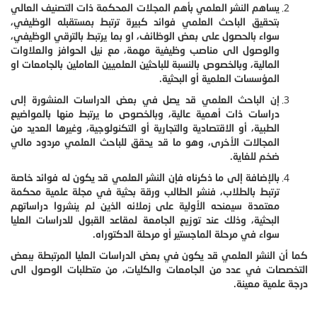
يساهم النشر العلمي بأهم المجلات المحكمة ذات التصنيف العالي
بتحقيق الباحث العلمي فوائد كبيرة ترتبط بمستقبله الوظيفي،
سواء بالحصول على بعض الوظائف، او بما يرتبط بالترقي الوظيفي،
والوصول الى مناصب وظيفية مهمة، مع نيل الحوافز والعلاوات
المالية، وبالخصوص بالنسبة للباحثين العلميين العاملين بالجامعات او
المؤسسات العلمية أو البحثية.
إن الباحث العلمي قد يصل في بعض الدراسات المنشورة إلى
دراسات ذات أهمية عالية، وبالخصوص ما يرتبط منها بالمواضيع
الطبية، أو الاقتصادية والتجارية أو التكنولوجية، وغيرها العديد من
المجالات الأخرى، وهو ما قد يحقق للباحث العلمي مردود مالي
ضخم للغاية.
بالإضافة إلى ما ذكرناه فإن النشر العلمي قد يكون له فوائد خاصة
ترتبط بالطلاب، فنشر الطالب ورقة بحثية في مجلة علمية محكمة
معتمدة سيمنحه الأولية على زملائه الذين لم ينشروا دراساتهم
البحثية، وذلك عند توزيع الجامعة لمقاعد القبول للدراسات العليا
سواء في مرحلة الماجستير أو مرحلة الدكتوراه.
كما أن النشر العلمي قد يكون في بعض الدراسات العليا المرتبطة ببعض
التخصصات في عدد من الجامعات والكليات، من متطلبات الوصول الى
درجة علمية معينة.