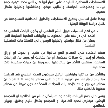
الاستنتاجات المنطقية السليمة، على اعتبار أنها هي التي تحدد كيفية جمع
بيانات ومعلومات الدراسة، وأساليب عرضها ومناقشتها وتحليلها بشكل
صحيح.
وهذا عامل اساسي بتحقيق الاستنتاجات والحلول المنطقية المستهدفة من
خلال دراسة الورقة البحثية.
من أهم أساسيات قبول النشر العلمي أن يكون الباحث العلمي قد
اعتمد في دراسته على المعلومات والبيانات العلمية السليمة التي
يمكن من خلال دراستها وتحليلها الوصول الى الاستنتاجات المنطقية
السليمة.
فعند الاعتماد على المصادر الغير مباشرة من كتب، او بحوث او أوراق
علمية، أو إصدارات مجلات محكمة، أو من مقالات أو غيرها من الدراسات
السابقة، فيفترض التأكد من موثوقيتها وصدورها عن جهات معتمدة ذات
مصداقية.
والتأكد من حداثتها وارتباطها الوثيق بموضوع البحث العلمي قيد الدراسة
بما يسمح بإثرائه، مع ضرورة الاعتماد على مصادر متنوعة لا الاعتماد عن
مصادر من نوع واحد كإصدارات المجلات المحكمة دون غيرها من مصادر
معتبرة كالكتب مثلاً.
وفي حال جمع البيانات والمعلومات بشكل مباشر من الظاهرة أو المجتمع
البحثي، فيفترض تحديد الظاهرة او المجتمع بشكل سليم ودقيق، وتبيان
خصائصها.