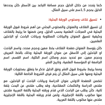
كما يتحدد من خلال الدليل حجم مسافة التباعد بين الأسطر كأن يحددها
الدليل بحجم 1,5سم على سبيل المثال.
تنسيق غلاف ومحتوى الورقة البحثية:
إن تنسيق الغلاف والعنوان والمحتوى البحثي من أهم شروط قبول الورقة
البحثية في المجلات العلمية بحسب الدليل، ومن ضمنها ما يرتبط بالغلاف
وكيفية تنسيق العنوان والبيانات المطلوبة وبيانات الباحث أو الباحثين
العلميين.
كأن يتوسط العنوان صفحة الغلاف بخط معين وحجم محدد، واسم الباحث
او الباحثين إلى الأسفل من عنوان الورقة البحثية وذلك بالخط العريض
وحجم معين، مع تحديد حجم ومكان اسم الكلية، اسم القسم، اسم
الجامعة او المؤسسة العلمية، وتاريخ النشر.
ومما يرتبط بشروط قبول النشر وفق الدليل نذكر ما يتعلق بمحتويات الورقة
البحثية ومنها على سبيل المثال أن يتم فرض الشروط الخاصة التالية:
تتضمن الصفحة الاولى عنوان الدراسة وبيانات الباحث او الباحثين، مع
ملخص الدراسة والكلمات المفتاحية، وقد يطلب ملخص عن البحث بلغة
ثانية، كأن يطلب من الباحث الذي قدّم ورقته البحثية باللغة العربية ملخص
عنها مكتوب باللغة الإنجليزية، ولمن قدّم ورقته البحثية باللغة الإنجليزية
ملخص عنها مكتوب باللغة العربية.