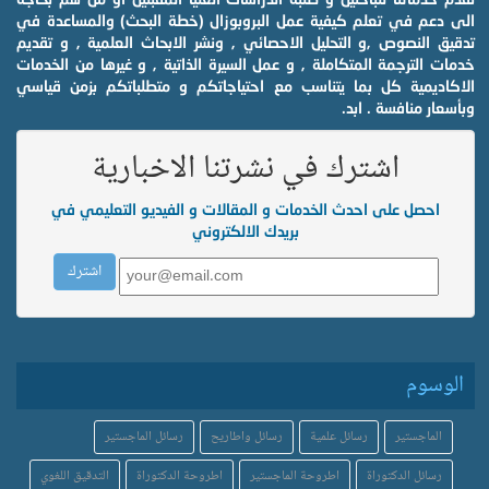
الى دعم في تعلم كيفية عمل البروبوزال (خطة البحث) والمساعدة في
تدقيق النصوص ,و التحليل الاحصائي , ونشر الابحاث العلمية , و تقديم
خدمات الترجمة المتكاملة , و عمل السيرة الذاتية , و غيرها من الخدمات
الاكاديمية كل بما يتناسب مع احتياجاتكم و متطلباتكم بزمن قياسي
وبأسعار منافسة . ابد.
اشترك في نشرتنا الاخبارية
احصل على احدث الخدمات و المقالات و الفيديو التعليمي في
بريدك الالكتروني
الوسوم
الماجستير
رسائل علمية
رسائل واطاريح
رسائل الماجستير
رسائل الدكتوراة
اطروحة الماجستير
اطروحة الدكتوراة
التدقيق اللغوي