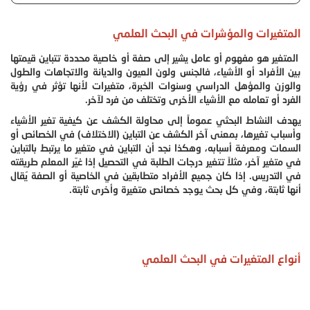
المتغيرات والمؤشرات في البحث العلمي
المتغير هو مفهوم أو عامل يشير إلى صفة أو خاصية محددة تتباين قيمتها
بين الأفراد أو الأشياء، فالجنس ولون العيون والديانة والاتجاهات والطول
والوزن والمؤهل الدراسي وسنوات الخبرة، متغيرات لأنها تؤثر في رؤية
الفرد أو تعامله مع الأشياء الأخرى وتختلف من فرد لآخر.
يهدف النشاط البحثي عموماً إلى محاولة الكشف عن كيفية تغير الأشياء
وأسباب تغيرها، بمعنى آخر الكشف عن التباين (الاختلاف) في الخصائص أو
السمات ومعرفة أسبابه، وهكذا نجد أن التباين في متغير ما يرتبط بالتباين
في متغير آخر، مثلاً تتغير درجات الطلبة في التحصيل إذا غيّر المعلم طريقته
في التدريس. إذا كان جميع الأفراد متطابقين في الخاصية أو الصفة يُقال
أنها ثابتة، وفي كل بحث يوجد خصائص متغيرة وأخرى ثابتة.
أنواع المتغيرات في البحث العلمي