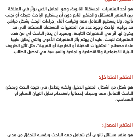
هو أحد المتغيرات المستقلة الثانوية، وهو العامل الذي يؤثّر في العلاقة
بين المتغير المستقل والمتغير التابع دون أن يستطيع الباحث ضبطه أو تجنب
تأثيره، ولا يستطيع التعامل معه وقياسه أثناء إجراءات البحث بشكل مباشر.
قد يواجه الباحث وجود عدد من المتغيرات المستقلة الممكنة التي قد
يكون لها أثر في المتغيرات التابعة، وبمجرد أن يختار الباحث أي من هذه
المتغيرات للبحث، عليه أن يهتم بأثر المتغيرات الأخرى والتي يُطلق عليها
عادة مصطلح "المتغيرات الدخيلة أو الخارجية أو الغريبة"، مثل تأثير الظروف
البيئية الاجتماعية والاقتصادية والمادية والسياسية في تحصيل الطالب.
المتغير المتداخل:
هو شكل من أشكال المتغير الدخيل ولكنه يتداخل في نتيجة البحث ويمكن
للباحث التعامل معه وضبطه إحصائياً باستخدام تحليل التبيان المغاير أو
المصاحب.
المتغير المعدّل:
هو متغير مستقل ثانوي آخر يتعامل معه الباحث ويقيسه للتحقق من مدى