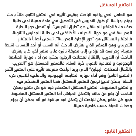
المتغير المستقل:
هو العامل الذي يراقبه الباحث ويقيس تأثيره في المتغير التابع. مثلاً باحث
يهتم بدراسة أثر طرق التدريس في التحصيل في مادة معينة لدى طلبة
صف ما، فالمتغير المستقل هو "طرق التدريس". أو تفعيل دور الإدارة
المدرسية في مواجهة الانحراف الأخلاقي لدى طلبة المدارس الثانوية،
فالمتغير المستقل هو "دور الإدارة المدرسية". يُسمى أحياناً بالمتغير
التجريبي وهو المتغير الذي يفترض الباحث أنه السبب أو أحد الأسباب لنتيجة
معينة، ودراسته قد تؤدي إلى معرفة تأثيره على متغير آخر، كأن يفترض
الباحث أن التدريب بالأثقال لعضلات الرجلين يحسّن من أداء مهارة المتابعة
الهجومية والدفاعية للاعبي كرة السلة، فالمتغير المستقل هو "التدريب
بالأثقال لعضلات الرجلين" الذي يريد الباحث معرفته تأثيره على المتغير الآخر
(المتغير التابع) وهو أداء مهارة المتابعة الهجومية والدفاعية للاعبي كرة
السلة. يمكن تمييز نوعين للمتغير المستقل هما المتغير المتحكم فيه
والمتغير المضبوط. المتغير المستقل المتحكم فيه هو كل متغير بمكن
للباحث أن يغير من حالته بالتدخل المباشر. أمّا المتغير المستقل المضبوط
فهو كل متغير يمكن للباحث أن يتدخل فيه مباشرة غير أنه يمكن أن يوزع
وحدات العينة حسب خاصية معينة.
المتغير التابع: