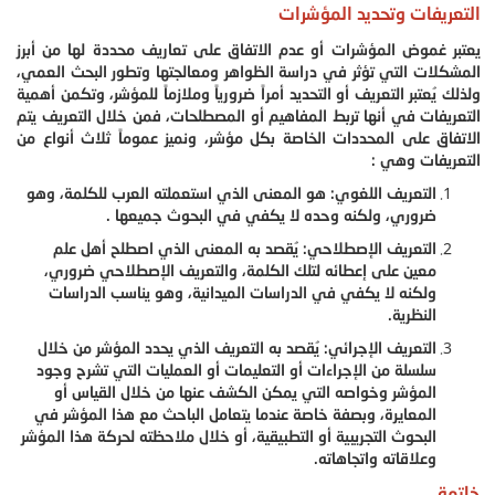
التعريفات وتحديد المؤشرات
يعتبر غموض المؤشرات أو عدم الاتفاق على تعاريف محددة لها من أبرز
المشكلات التي تؤثر في دراسة الظواهر ومعالجتها وتطور البحث العمي،
ولذلك يُعتبر التعريف أو التحديد أمراً ضرورياً وملازماً للمؤشر، وتكمن أهمية
التعريفات في أنها تربط المفاهيم أو المصطلحات، فمن خلال التعريف يتم
الاتفاق على المحددات الخاصة بكل مؤشر، ونميز عموماً ثلاث أنواع من
التعريفات وهي :
التعريف اللغوي: هو المعنى الذي استعملته العرب للكلمة، وهو
ضروري، ولكنه وحده لا يكفي في البحوث جميعها .
التعريف الإصطلاحي: يُقصد به المعنى الذي اصطلح أهل علم
معين على إعطائه لتلك الكلمة، والتعريف الإصطلاحي ضروري،
ولكنه لا يكفي في الدراسات الميدانية، وهو يناسب الدراسات
النظرية.
التعريف الإجرائي: يُقصد به التعريف الذي يحدد المؤشر من خلال
سلسلة من الإجراءات أو التعليمات أو العمليات التي تشرح وجود
المؤشر وخواصه التي يمكن الكشف عنها من خلال القياس أو
المعايرة، وبصفة خاصة عندما يتعامل الباحث مع هذا المؤشر في
البحوث التجريبية أو التطبيقية، أو خلال ملاحظته لحركة هذا المؤشر
وعلاقاته واتجاهاته.
خاتمة