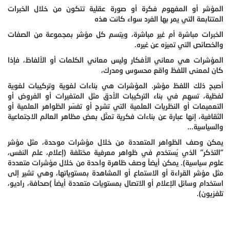
المؤشر أو المفهوم فكرة أو صورة عقلية تتكون من خلال الخبرات
المتتابعة التي يمر بها الفرد سواء كانت هذه
الخبرات مباشرة أم غير مباشرة، ويتسم كل مؤشر بمجموعة من الصفات
والخصائص التي تميزه عن غيره.
المؤشرات هي معاني الأفكار وليس معاني الكلمات أو الألفاظ، فإذا
كان لمعنى اللفظ واقع محسوس ومدرك،
أصبح ذلك اللفظ مؤشر. المؤشرات هي بناءات لغوية وتركيبات لغوية
لفظية، تسهم في بناء التركيبات الأدق مثل المتغيرات أو الفروض أو
التعميمات أو النظريات العلمية التي تشرح أو تفسّر الظواهر العلمية أو
الثقافية، إنها عبارة عن بناءات فكرية تمثّل بعض مظاهر العالم الاجتماعية
والسياسية...
يمكن وصف الظواهر المتعددة من خلال مؤشرات موحدة، مثل مؤشر
"التذكر" الذي يُستخدم في ظواهر معرفية مختلفة (إعلام، علم النفس،
علوم سياسية). يمكن أيضاً وصف ظاهرة واحدة من خلال مؤشرات متعددة
مثل مؤشر القراءة أو الاستماع أو المشاهدة بمستوياتها، وهي تشير إلى
استخدام وسائل الإعلام أو الاتصال بمستويات متعددة أيضاً )صحافة، راديو،
تلفزيون).