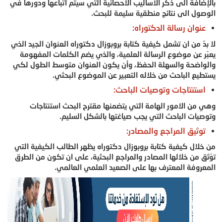
بالإضافة الى ذكر الأساليب الاحصائية التي سيتم اتباعها ودورها في
الوصول الى نتائج منطقية سليمة للبحث.
عنوان رسالة الدكتوراه:
لا بدّ من ان تشمل كيفية كتابة بروبوزال دكتوراه العنوان الجيد الذي
يعبّر عن موضوع الرسالة العلمية، والذي يضم الكلمات المفهومة
والواضحة والسهلة الحفظ، وأن يكون العنوان متوسط الطول لكي
يستطيع الباحث من خلاله التعبير عن الموضوع البحثي.
استنتاجات وتوصيات الباحث:
وهي من الامور الهامة التي يتضمنها مقترح البحث استنتاجات
وتوصيات الباحث التي يجب صياغتها بالشكل السليم.
توثيق المراجع والمصادر:
من خلال كيفية كتابة بروبوزال دكتوراه يظهر الطالب الكيفية التي
توّثق من خلالها المصادر والمراجع البحثية، على ان تكون من الطرق
المعروفة المعترف بها على الصعيد العلمي العالمي.