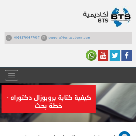
00962790577937
support@bts-academy.com
القائمة
كيفية كتابة بروبوزال دكتوراه -
خطة بحث