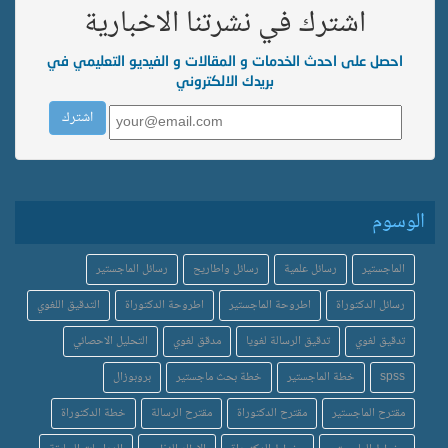
اشترك في نشرتنا الاخبارية
احصل على احدث الخدمات و المقالات و الفيديو التعليمي في
بريدك الالكتروني
الوسوم
الماجستير
رسائل علمية
رسائل واطاريح
رسائل الماجستير
رسائل الدكتوراة
اطروحة الماجستير
اطروحة الدكتوراة
التدقيق اللغوي
تدقيق لغوي
تدقيق الرسالة لغويا
مدقق لغوي
التحليل الاحصائي
spss
خطة الماجستير
خطة بحث ماجستير
بروبوزال
مقترح الماجستير
مقترح الدكتوراة
مقترح الرسالة
خطة الدكتوراة