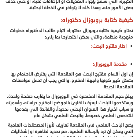
الكبيرة، التي تسمح بإجراء التعديلات او الإضافات عليه، أو حتى حذف
بعض الأمور منه، وهذا كله لا يتوافر في الخطة البحثية.
كيفية كتابة بروبوزال دكتوراه:
تحتاج كيفية كتابة بروبوزال دكتوراه اتباع طالب الدكتوراه خطوات
منهجية منظمة، والتي يمكن اختصارها بما يلي:
إطار مقترح البحث:
مقدمة البروبوزال:
إن اول أقسام مقترح البحث هو المقدمة التي يفترض الاهتمام بها
بشكل كبير كونها واجهة المقترح، والتي يجب أن تحمل مواصفات
المقدمة الجيدة.
يبلغ حجم المقدمة المختصرة في البروبوزال ما يقارب صفحة واحدة،
ويستخدمها الباحث ليعرّف القارئ بالموضع المقترح دراسته، وأهميته
وأسباب اختيار هذا العنوان البحثي تحديداً، والفائدة التي يقدمها
للتخصص العلمي خصوصاً، والبحث العلمي بشكل عام.
يضع الباحث العلمي في المقدمة تعاريف لأبرز المصطلحات العلمية
التي يمكن أن ترد بالرسالة العلمية، مع تحديد لظاهرة او إشكاليات