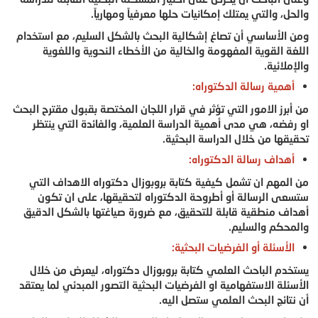
والحل، والتي يمتلك إمكانيات حلها معرفياً ومهارياً.
ومن الأساسي أن تصاغ إشكالية البحث بالشكل السليم، مع استخدام
اللغة القوية المفهومة والخالية من الأخطاء النحوية واللغوية
والإملائية.
أهمية رسالة الدكتوراه:
من أبرز الامور التي تؤثر في قرار اللجان المختصة بقبول مقترح البحث
او رفضه، هي مدى أهمية الدراسة العلمية، والفائدة التي ينتظر
تحقيقها من خلال الدراسة البحثية.
أهداف رسالة الدكتوراه:
من المهم ان تشمل كيفية كتابة بروبوزال دكتوراه الاهداف التي
ستسعى الرسالة أو أطروحة الدكتوراه لتحقيقها، على ان تكون
أهداف منطقية قابلة للتحقيق، مع ضرورة صياغتها بالشكل الدقيق
والمحكم والسليم.
الأسئلة أو الفرضيات البحثية:
يستخدم الباحث العلمي كتابة بروبوزال دكتوراه، ليعرض من خلال
الأسئلة الاستفهامية او الفرضيات البحثية التصور المبدئي لما يعتقد
أن نتائج البحث العلمي ستصل اليه.