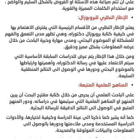
على ان تتم صياغة هذه الاسئلة او الفروض بالشكل السليم والواضح ،
مع استخدام الكلمات المميزة والقوية.
الإطار النظري للبروبوزال:
يعتبر الإطار النظري من الأقسام الرئيسية التي يفترض الاهتمام بها
في كيفية كتابة بروبوزال دكتوراه، وهي تظهر مدى التعمق والفهم
للمشكلة أو الموضوع البحثي، ومدى مهارة وخبرة الباحث من خلال
عرضه المعلومات بشكل مميز ودقيق.
ومن خلال هذا الإطار يتم عرض للدراسات السابقة الأساسية التي
سيتم الاعتماد عليها في رسالة الدكتوراه، وأهميتها وارتباطها
بالموضوع البحثي ودورها في الوصول الى النتائج المنطقية
السليمة.
المناهج العلمية المتبعة:
على الباحث العلمي أن يحرص من خلال كتابة مقترح البحث أن يبين
المنهج او المناهج العلمية التي سيتبعها في دراساته، ودور المنهج
المتبع في الوصول الى النتائج الدقيقة للرسالة البحثية.
كما أنه يشير كما ذكرنا الى عينة الدراسة وكيفية اختيارها، والأدوات
الدراسية المستخدمة ومدى ملاءمتها ودورها بالوصول الى
المعلومات والبيانات الموثوقة والصحيحة.