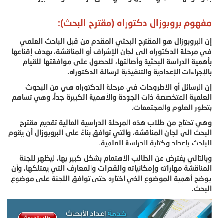
مفهوم بروبوزال دكتوراه (مقترح البحث):
إن البروبوزال هو المقترح البحثي المقدم من قبل الباحث العلمي
في مرحلة الدكتوراه الى لجان الإشراف أو المناقشة، بهدف إقناعها
بأهمية الدراسة البحثية وأصالتها، للحصول على موافقتها للقيام
بالإجراءات الإعدادية والتنفيذية لرسالة الدكتوراه.
إن الرسائل أو الاطروحات في مرحلة الدكتوراه هي من البحوث
العلمية المتخصصة ذات الجودة والأهمية الكبيرة جداً، وهي تساهم
بتطور العلوم والمجتمعات.
وهي تحتاج من طلاب هذه المرحلة الدراسية العالية تقديم مقترح
البحث الى لجان المناقشة، والتي توافق بناءً على البروبوزال أن يقوم
الباحث بإعداد وكتابة الدراسة العلمية.
وبالتالي يفترض من الطالب الاهتمام بشكل كبير بها، ليظهر للجنة
المناقشة مهاراته وإمكانياته والقدرات والمعارف التي يمتلكها، وأن
يوضح أهمية الموضوع الذي اختاره حتى توافق اللجنة على موضوع
البحث.