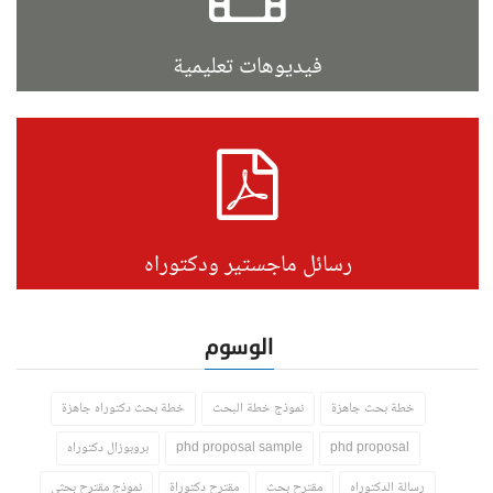
فيديوهات تعليمية
رسائل ماجستير ودكتوراه
الوسوم
خطة بحث جاهزة
نموذج خطة البحث
خطة بحث دكتوراه جاهزة
phd proposal
phd proposal sample
بروبوزال دكتوراه
رسالة الدكتوراه
مقترح بحث
مقترح دكتوراة
نموذج مقترح بحثي