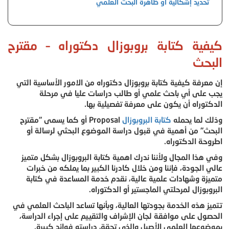
تحديد إشكالية او ظاهرة البحث العلمي
كيفية كتابة بروبوزال دكتوراه
– مقترح
البحث
إن معرفة كيفية كتابة بروبوزال دكتوراه من الامور الأساسية التي
يجب على أي باحث علمي أو طالب دراسات عليا في مرحلة
الدكتوراه أن يكون على معرفة تفصيلية بها.
وذلك لما يحمله
كتابة البروبوزال
Proposal أو كما يسمى "مقترح
البحث" من أهمية في قبول دراسة الموضوع البحثي لرسالة أو
اطروحة الدكتوراه.
وفي هذا المجال ولأننا ندرك اهمية كتابة البروبوزال بشكل متميز
عالي الجودة، فإننا ومن خلال كادرنا الكبير بما يملكه من خبرات
متميزة وشهادات علمية عالية، نقدم خدمة المساعدة في كتابة
البروبوزال لمرحلتي الماجستير أو الدكتوراه.
تتميز هذه الخدمة بجودتها العالية، وبأنها تساعد الباحث العلمي في
الحصول على موافقة لجان الإشراف والتقييم على إجراء الدراسة،
بموضوعها العلمي الأصيل والذي تحقق دراسته فوائد كبيرة.