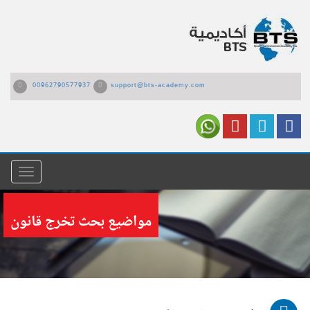
00962790577937
support@bts-academy.com
القائمة
مواضيع بحث تخرج قانون