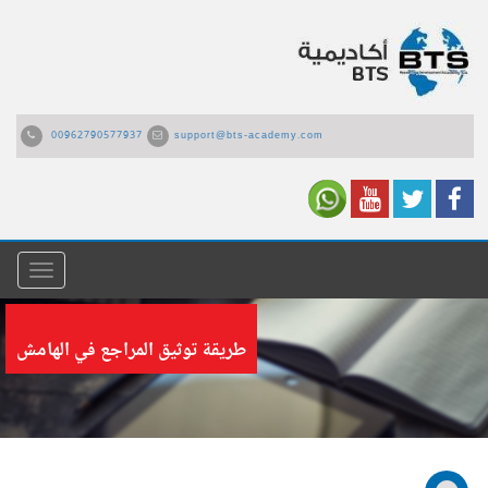
00962790577937
support@bts-academy.com
القائمة
طريقة توثيق المراجع في الهامش