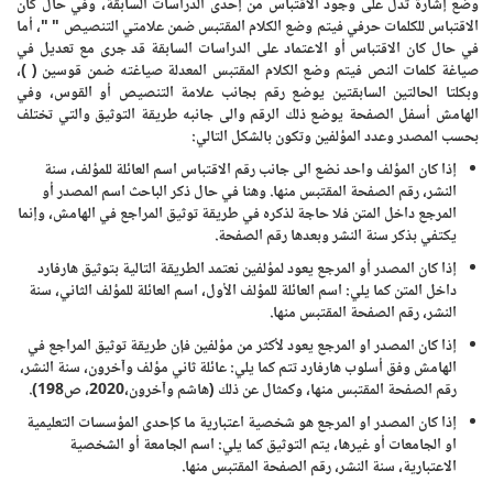
وضع إشارة تدل على وجود الاقتباس من إحدى الدراسات السابقة، وفي حال كان
الاقتباس للكلمات حرفي فيتم وضع الكلام المقتبس ضمن علامتي التنصيص " "، أما
في حال كان الاقتباس أو الاعتماد على الدراسات السابقة قد جرى مع تعديل في
صياغة كلمات النص فيتم وضع الكلام المقتبس المعدلة صياغته ضمن قوسين ( )،
وبكلتا الحالتين السابقتين يوضع رقم بجانب علامة التنصيص أو القوس، وفي
الهامش أسفل الصفحة يوضع ذلك الرقم والى جانبه طريقة التوثيق والتي تختلف
بحسب المصدر وعدد المؤلفين وتكون بالشكل التالي:
إذا كان المؤلف واحد نضع الى جانب رقم الاقتباس اسم العائلة للمؤلف، سنة
النشر، رقم الصفحة المقتبس منها. وهنا في حال ذكر الباحث اسم المصدر أو
المرجع داخل المتن فلا حاجة لذكره في طريقة توثيق المراجع في الهامش، وإنما
يكتفي بذكر سنة النشر وبعدها رقم الصفحة.
إذا كان المصدر أو المرجع يعود لمؤلفين نعتمد الطريقة التالية بتوثيق هارفارد
داخل المتن كما يلي: اسم العائلة للمؤلف الأول، اسم العائلة للمؤلف الثاني، سنة
النشر، رقم الصفحة المقتبس منها.
إذا كان المصدر او المرجع يعود لأكثر من مؤلفين فإن طريقة توثيق المراجع في
الهامش وفق أسلوب هارفارد تتم كما يلي: عائلة ثاني مؤلف وآخرون، سنة النشر،
رقم الصفحة المقتبس منها، وكمثال عن ذلك (هاشم وآخرون،2020، ص198).
إذا كان المصدر او المرجع هو شخصية اعتبارية ما كإحدى المؤسسات التعليمية
او الجامعات أو غيرها، يتم التوثيق كما يلي: اسم الجامعة أو الشخصية
الاعتبارية، سنة النشر، رقم الصفحة المقتبس منها.