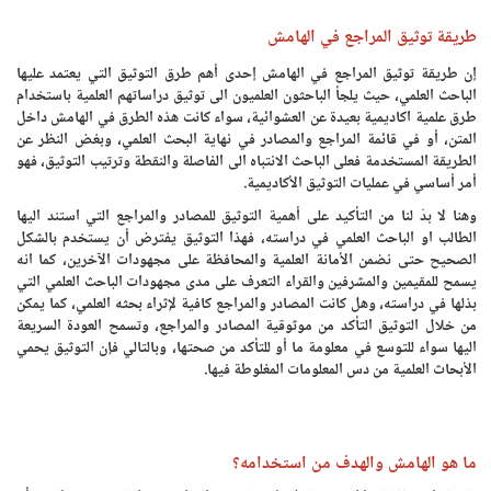
طريقة توثيق المراجع في الهامش
إن طريقة توثيق المراجع في الهامش إحدى أهم طرق التوثيق التي يعتمد عليها
الباحث العلمي، حيث يلجأ الباحثون العلميون الى توثيق دراساتهم العلمية باستخدام
طرق علمية اكاديمية بعيدة عن العشوائية، سواء كانت هذه الطرق في الهامش داخل
المتن، أو في قائمة المراجع والمصادر في نهاية البحث العلمي، وبغض النظر عن
الطريقة المستخدمة فعلى الباحث الانتباه الى الفاصلة والنقطة وترتيب التوثيق، فهو
أمر أساسي في عمليات التوثيق الأكاديمية.
وهنا لا بدّ لنا من التأكيد على أهمية التوثيق للمصادر والمراجع التي استند اليها
الطالب او الباحث العلمي في دراسته، فهذا التوثيق يفترض أن يستخدم بالشكل
الصحيح حتى نضمن الأمانة العلمية والمحافظة على مجهودات الآخرين، كما انه
يسمح للمقيمين والمشرفين والقراء التعرف على مدى مجهودات الباحث العلمي التي
بذلها في دراسته، وهل كانت المصادر والمراجع كافية لإثراء بحثه العلمي، كما يمكن
من خلال التوثيق التأكد من موثوقية المصادر والمراجع، وتسمح العودة السريعة
اليها سواء للتوسع في معلومة ما أو للتأكد من صحتها، وبالتالي فإن التوثيق يحمي
الأبحاث العلمية من دس المعلومات المغلوطة فيها.
ما هو الهامش والهدف من استخدامه؟