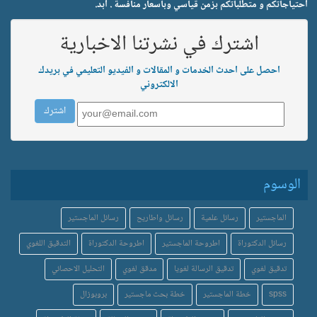
احتياجاتكم و متطلباتكم بزمن قياسي وبأسعار منافسة . ابد.
اشترك في نشرتنا الاخبارية
احصل على احدث الخدمات و المقالات و الفيديو التعليمي في بريدك
الالكتروني
الوسوم
الماجستير
رسائل علمية
رسائل واطاريح
رسائل الماجستير
رسائل الدكتوراة
اطروحة الماجستير
اطروحة الدكتوراة
التدقيق اللغوي
تدقيق لغوي
تدقيق الرسالة لغويا
مدقق لغوي
التحليل الاحصائي
spss
خطة الماجستير
خطة بحث ماجستير
بروبوزال