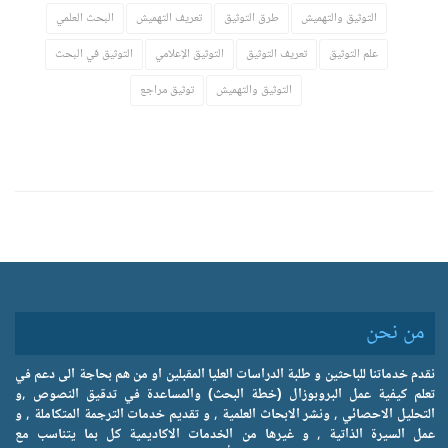
التوثيق والتهميش
طرق التوثيق
تعريف التهميش
البحث العلمي
علم التوثيق
تعريف التوثيق
التوثيق الإعلامي
التوثيق في البحث
التوثيق والتهميش
توثيق مراجع
من نحن
نقدم خدماتنا للباحثين و طلبة الدراسات العليا المقبلين او من هم بحاجة الى دعم في
تعلم كيفية عمل البروبوزال (خطة البحث) والمساعدة في تدقيق النصوص ,و
التحليل الاحصائي , ونشر الابحاث العلمية , و تقديم خدمات الترجمة المتكاملة , و
عمل السيرة الذاتية , و غيرها من الخدمات الاكاديمية كل بما يتناسب مع