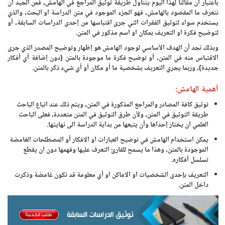
باعتبار ان مقالنا لهذا اليوم يتناول طريقة توثيق المراجع في الهامش، فمن الجيد أن
نتعرف ما المقصود بالهامش، فهو الجزء الموجود في متن الدراسة او البحث، والذي
يستخدم سواء لتوثيق الفقرات التي جرى اقتباسها من إحدى الدراسات السابقة، أو
لتوضيح فكرة او التعريف بمكان او اسم مذكور في المتن.
وبذلك نجد أن الهدف الأساسي لوجود الهامش هو إظهار وتوضيح المصدر الذي جرى
الاقتباس منه في المتن، أو توضيح فكرة ما موجودة بالمتن (دون إضافة أي أفكار
جديدة)، وربما يجري التعريف بشخصية ما أو مكان أو أي شيء ذكر بالمتن.
أهمية الهامش:
توثيق كافة المصادر والمراجع المذكورة في المتن، ويتم ذلك عند اتباع الباحث
طريقة التوثيق في المتن، ولأن طرق التوثيق في المتن متعددة، فعلى الباحث
العلمي ان يختار إحداها وأن يتبعها من بداية الدراسة الى نهايتها.
يمكن استخدام الهامش في توضيح العبارات او الافكار أو المصطلحات الغامضة
الموجودة بالمتن، وهذا ما يسمح للقارئ التعرف عليها وفهمها دون ان يقطع
تسلسل أفكاره.
التعريف بإحدى الشخصيات او الاماكن او أي معلومة قد تكون غامضة وذكرت
داخل المتن.